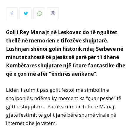
Goli i Rey Manajt në Leskovac do të ngulitet
thellë në memorien e tifozëve shqiptarë.
Lushnjari shënoi golin historik ndaj Serbëve në
minutat shtesë të pjesës së parë për t’i dhënë
Kombëtares shqiptare një fitore fantastike dhe
që e çon më afër “ëndrrës aerikane”.
Lideri i sulmit pas golit festoi me simbolin e
shqiponjës, ndërsa ky moment ka “çuar peshë” të
gjithë shqiptarët. Padikstuim që fotot e Manajt
gjatë festimit të golit janë bërë shumë virale në
internet dhe jo vetëm.