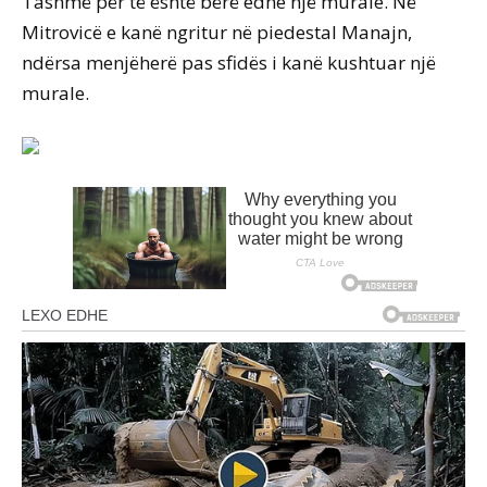
Tashmë për të është bërë edhe një murale. Në
Mitrovicë e kanë ngritur në piedestal Manajn,
ndërsa menjëherë pas sfidës i kanë kushtuar një
murale.