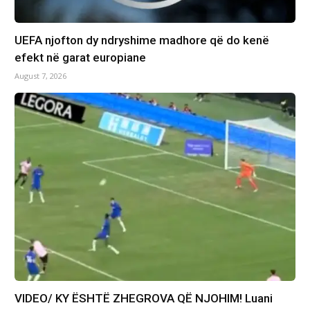
UEFA njofton dy ndryshime madhore që do kenë
efekt në garat europiane
August 7, 2026
VIDEO/ KY ËSHTË ZHEGROVA QË NJOHIM! Luani