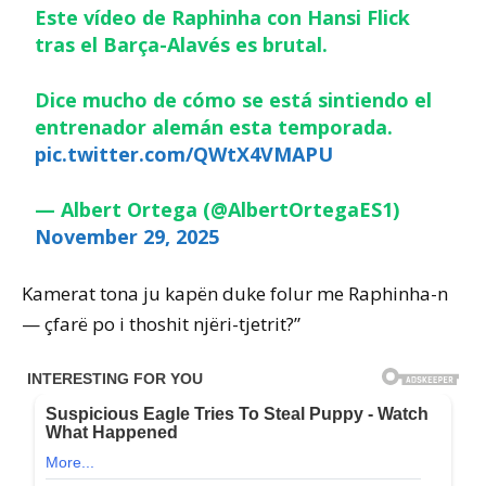
Este vídeo de Raphinha con Hansi Flick
tras el Barça-Alavés es brutal.
Dice mucho de cómo se está sintiendo el
entrenador alemán esta temporada.
pic.twitter.com/QWtX4VMAPU
— Albert Ortega (@AlbertOrtegaES1)
November 29, 2025
Kamerat tona ju kapën duke folur me Raphinha-n
— çfarë po i thoshit njëri-tjetrit?”