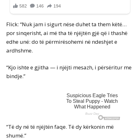
Flick: “Nuk jam i sigurt nëse duhet ta them këtë…
por sinqerisht, ai më tha të njëjtën gjë që i thashë
edhe unë: do të përmirësohemi në ndeshjet e
ardhshme.
“Kjo ishte e gjitha — i njëjti mesazh, i përsëritur me
bindje.”
“Të dy në të njëjtën faqe. Të dy kërkonin më
shumë.”