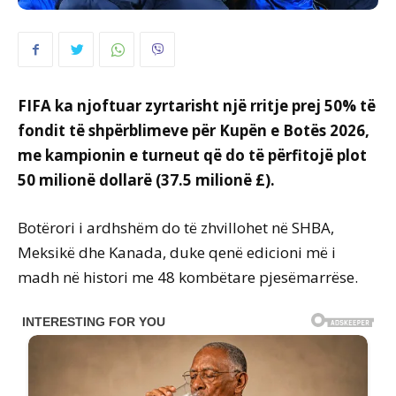
FIFA ka njoftuar zyrtarisht një rritje prej 50% të
fondit të shpërblimeve për Kupën e Botës 2026,
me kampionin e turneut që do të përfitojë plot
50 milionë dollarë (37.5 milionë £).
Botërori i ardhshëm do të zhvillohet në SHBA,
Meksikë dhe Kanada, duke qenë edicioni më i
madh në histori me 48 kombëtare pjesëmarrëse.