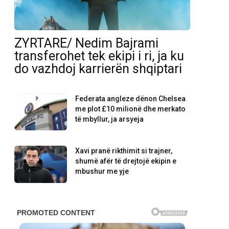
ZYRTARE/ Nedim Bajrami
transferohet tek ekipi i ri, ja ku
do vazhdoj karrierën shqiptari
Federata angleze dënon Chelsea
me plot £10 milionë dhe merkato
të mbyllur, ja arsyeja
Xavi pranë rikthimit si trajner,
shumë afër të drejtojë ekipin e
mbushur me yje