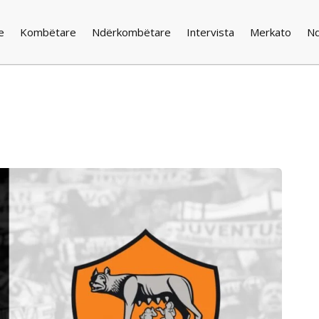
e
Kombëtare
Ndërkombëtare
Intervista
Merkato
N
a