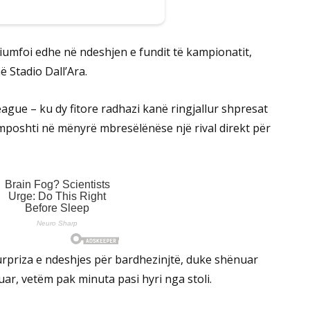
riumfoi edhe në ndeshjen e fundit të kampionatit,
 Stadio Dall’Ara.
ague – ku dy fitore radhazi kanë ringjallur shpresat
 mposhti në mënyrë mbresëlënëse një rival direkt për
surpriza e ndeshjes për bardhezinjtë, duke shënuar
uar, vetëm pak minuta pasi hyri nga stoli.