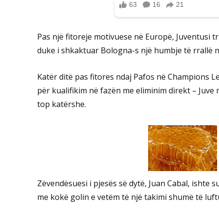
Pas një fitoreje motivuese në Europë, Juventusi t
duke i shkaktuar Bologna-s një humbje të rrallë në
Katër ditë pas fitores ndaj Pafos në Champions Le
për kualifikim në fazën me eliminim direkt – Juve
top katërshe.
Zëvendësuesi i pjesës së dytë, Juan Cabal, ishte 
me kokë golin e vetëm të një takimi shumë të luft