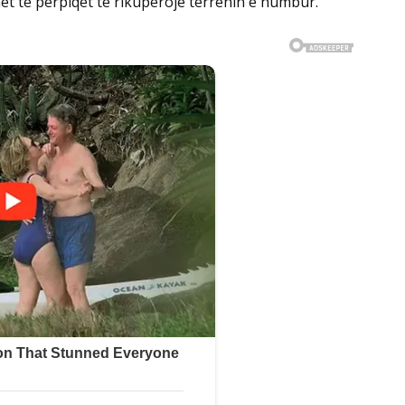
het të përpiqet të rikuperojë terrenin e humbur.