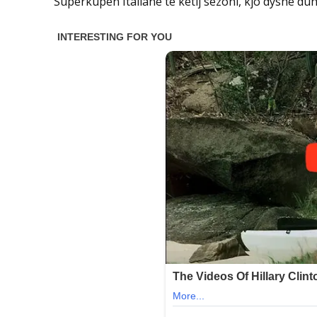
Superkupën Italiane të këtij sezoni, kjo dyshe du