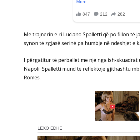
Me trajnerin e ri Luciano Spalletti që po fillon të j
synon të zgjasë serinë pa humbje në ndeshjet e k
I përgatitur të përballet me një nga ish-skuadrat e
Napoli, Spalletti mund të reflektojë gjithashtu m
Romës.