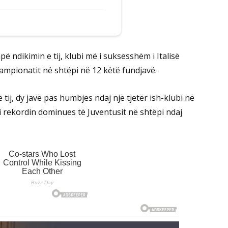
apë ndikimin e tij, klubi më i suksesshëm i Italisë
ampionatit në shtëpi në 12 këtë fundjavë.
 tij, dy javë pas humbjes ndaj një tjetër ish-klubi në
bi rekordin dominues të Juventusit në shtëpi ndaj