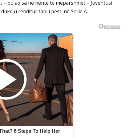
tit – po aq sa në nëntë të mëparshmet – Juventusi
duke u renditur tani i pesti në Serie A.