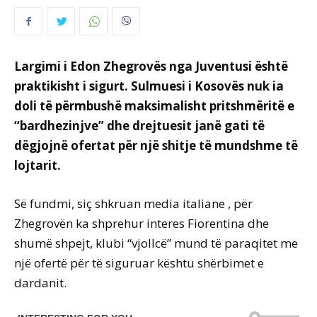
Largimi i Edon Zhegrovës nga Juventusi është
praktikisht i sigurt. Sulmuesi i Kosovës nuk ia
doli të përmbushë maksimalisht pritshmëritë e
“bardhezinjve” dhe drejtuesit janë gati të
dëgjojnë ofertat për një shitje të mundshme të
lojtarit.
Së fundmi, siç shkruan media italiane
, për
Zhegrovën ka shprehur interes Fiorentina dhe
shumë shpejt, klubi “vjollcë” mund të paraqitet me
një ofertë për të siguruar kështu shërbimet e
dardanit.