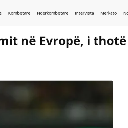
e
Kombëtare
Ndërkombëtare
Intervista
Merkato
N
imit në Evropë, i thot