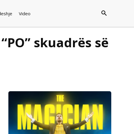
deshje
Video
ë “PO” skuadrës së