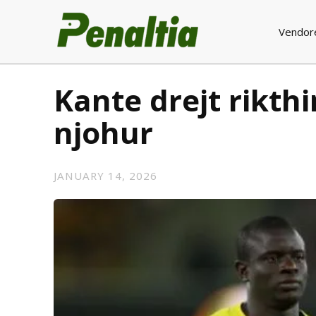
Vendor
Kante drejt rikth
njohur
JANUARY 14, 2026