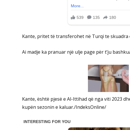
Kante, pritet të transferohet në Turqi te skuadra
Ai madje ka pranuar një ulje page për t’ju bashkuar
Kante, është pjesë e Al-Ittihad që nga viti 2023 dhe 
kupën sezonin e kaluar./IndeksOnline/