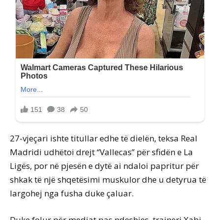
27-vjeçari ishte titullar edhe të dielën, teksa Real
Madridi udhëtoi drejt “Vallecas” për sfidën e La
Ligës, por në pjesën e dytë ai ndaloi papritur për
shkak të një shqetësimi muskulor dhe u detyrua të
largohej nga fusha duke çaluar.
Duke folur për mediat pas ndeshjes, trajneri Xabi