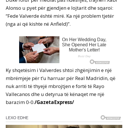
Alonso u pyet për gjendjen e lojtarit dhe sqaroi:
“Fede Valverde është mirë. Ka një problem tjetër
(nga ai që kishte në Anfield)”.
Ky shqetësim i Valverdes shtoi zhgënjimin e një
mbrëmjeje për t’u harruar për Real Madridin, që
nuk arriti të thyejë mbrojtjen e fortë të Rayo
Vallecanos dhe u detyrua të kënaqet me një
barazim 0-0.
/GazetaExpress/