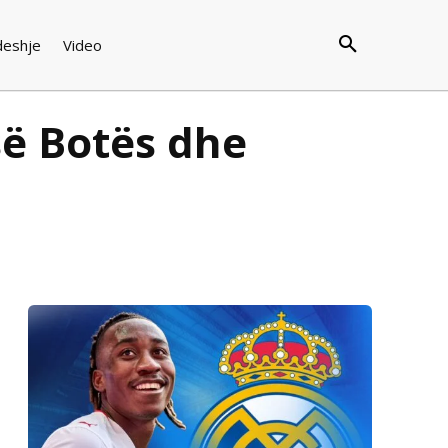
deshje
Video
së Botës dhe