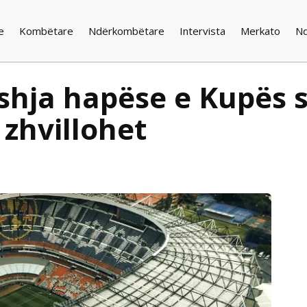
e
Kombëtare
Ndërkombëtare
Intervista
Merkato
N
eshja hapëse e Kupës 
 zhvillohet