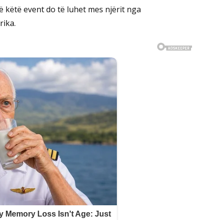
ë këtë event do të luhet mes njërit nga
rika.