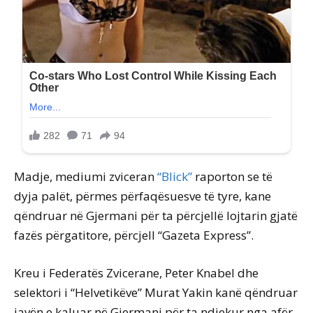
Madje, mediumi zviceran
“Blick”
raporton se të
dyja palët, përmes përfaqësuesve të tyre, kane
qëndruar në Gjermani për ta përcjellë lojtarin gjatë
fazës përgatitore, përcjell “Gazeta Express”.
Kreu i Federatës Zvicerane, Peter Knabel dhe
selektori i “Helvetikëve” Murat Yakin kanë qëndruar
javën e kaluar në Gjermani për ta ndjekur nga afër