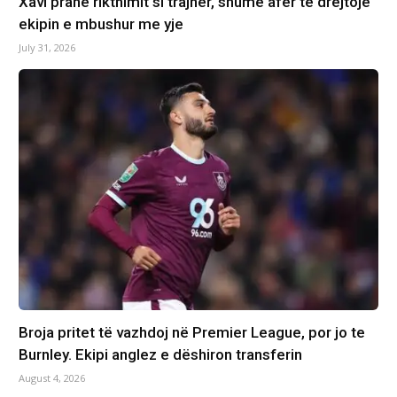
Xavi pranë rikthimit si trajner, shumë afër të drejtojë
ekipin e mbushur me yje
July 31, 2026
Broja pritet të vazhdoj në Premier League, por jo te
Burnley. Ekipi anglez e dëshiron transferin
August 4, 2026