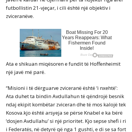
futbollistin 21-vjeçar, i cili është një objektiv i
zviceranëve.
Ata e shikuan miqësoren e fundit të Hoffenheimit
një javë më parë.
“Misioni i të dërguarve zviceranë është ‘i nxehtë’:
Ata duhet ta bindin Avdullahun të qëndrojë besnik
ndaj ekipit kombëtar zviceran dhe të mos kalojë tek
Kosova.kjo është arsyeja se përse Knabel e ka bërë
‘dosjen Avdullahu’ si një prioritet. Kjo sepse shefi i ri
i Federatës, në detyrë që nga 1 gushti, e di se sa fort