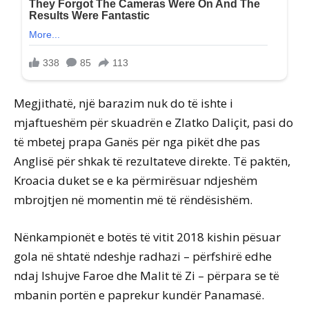
Megjithatë, një barazim nuk do të ishte i
mjaftueshëm për skuadrën e Zlatko Daliçit, pasi do
të mbetej prapa Ganës për nga pikët dhe pas
Anglisë për shkak të rezultateve direkte. Të paktën,
Kroacia duket se e ka përmirësuar ndjeshëm
mbrojtjen në momentin më të rëndësishëm.
Nënkampionët e botës të vitit 2018 kishin pësuar
gola në shtatë ndeshje radhazi – përfshirë edhe
ndaj Ishujve Faroe dhe Malit të Zi – përpara se të
mbanin portën e paprekur kundër Panamasë.