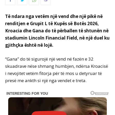
Të ndara nga vetëm një vend dhe një pikë në
renditjen e Grupit L të Kupës së Botës 2026,
Kroacia dhe Gana do të përballen të shtunën në
stadiumin Lincoln Financial Field, në një duel ku
gjithçka është në lojë.
“Gana” do të sigurojë një vend në fazën e 32
skuadrave nëse shmang humbjen, ndërsa Kroacisë
i nevojitet vetëm fitorja për të mos u detyruar të
presë me ankth si një nga vendet e treta.