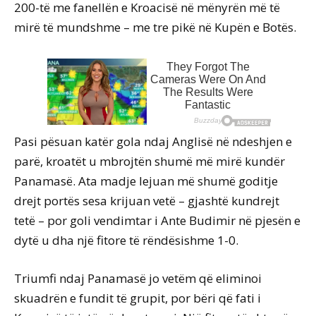
200-të me fanellën e Kroacisë në mënyrën më të
mirë të mundshme – me tre pikë në Kupën e Botës.
Pasi pësuan katër gola ndaj Anglisë në ndeshjen e
parë, kroatët u mbrojtën shumë më mirë kundër
Panamasë. Ata madje lejuan më shumë goditje
drejt portës sesa krijuan vetë – gjashtë kundrejt
tetë – por goli vendimtar i Ante Budimir në pjesën e
dytë u dha një fitore të rëndësishme 1-0.
Triumfi ndaj Panamasë jo vetëm që eliminoi
skuadrën e fundit të grupit, por bëri që fati i