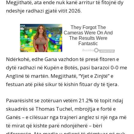
Megjithatë, ata ende nuk kanë arritur të fitojnë dy
ndeshje radhazi gjatë vitit 2026.
Ndërkohë, edhe Gana vazhdon të presë fitoren e
dytë radhazi në Kupën e Botës, pasi barazoi 0-0 me
Anglinë të martën. Megjithatë, “Yjet e Zinjtë” e
festuan atë pikë sikur të kishin fituar dy të tjera.
Pavarësisht se zotëruan vetëm 21.2% të topit ndaj
skuadrës së Thomas Tuchel, mbrojtja e fortë e
Ganës – e cilësuar nga trajneri anglez si një nga më
të mirat që kishte parë ndonjëherë – bëri
diferencën. Ata madje u ndjenë të dëmtuar që nuk