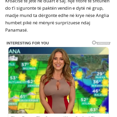
Kroacisë të jetë në duart e saj. Një fitore të shtunën
do t’i siguronte të paktën vendin e dytë në grup,
madje mund ta dërgonte edhe në krye nëse Anglia
humbet pikë në mënyrë surprizuese ndaj
Panamasë.