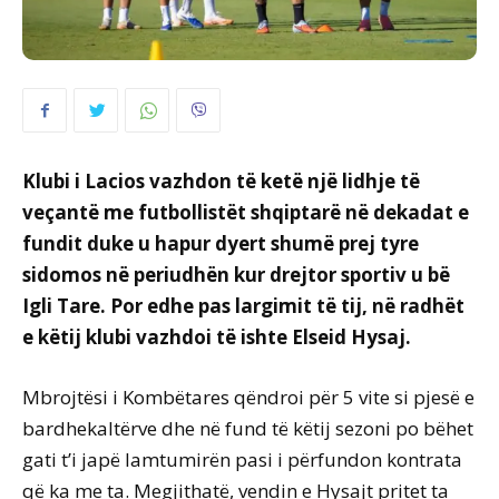
Klubi i Lacios vazhdon të ketë një lidhje të
veçantë me futbollistët shqiptarë në dekadat e
fundit duke u hapur dyert shumë prej tyre
sidomos në periudhën kur drejtor sportiv u bë
Igli Tare. Por edhe pas largimit të tij, në radhët
e këtij klubi vazhdoi të ishte Elseid Hysaj.
Mbrojtësi i Kombëtares qëndroi për 5 vite si pjesë e
bardhekaltërve dhe në fund të këtij sezoni po bëhet
gati t’i japë lamtumirën pasi i përfundon kontrata
që ka me ta. Megjithatë, vendin e Hysajt pritet ta