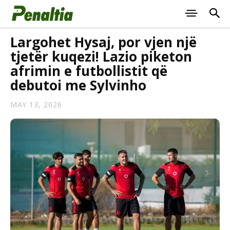
Largohet Hysaj, por vjen një
tjetër kuqezi! Lazio piketon
afrimin e futbollistit që
debutoi me Sylvinho
MAY 13, 2026