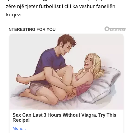
zërë një tjetër futbollist i cili ka veshur fanellën
kuqezi.