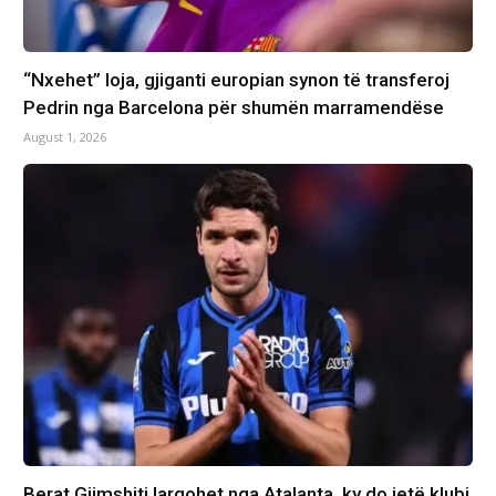
“Nxehet” loja, gjiganti europian synon të transferoj
Pedrin nga Barcelona për shumën marramendëse
August 1, 2026
Berat Gjimshiti largohet nga Atalanta, ky do jetë klubi