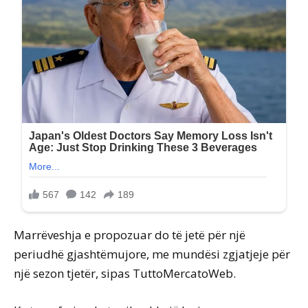
Marrëveshja e propozuar do të jetë për një
periudhë gjashtëmujore, me mundësi zgjatjeje për
një sezon tjetër, sipas TuttoMercatoWeb.