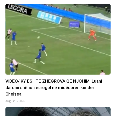
VIDEO/ KY ËSHTË ZHEGROVA QË NJOHIM! Luani
dardan shënon eurogol në miqësoren kundër
Chelsea
August 5, 2026