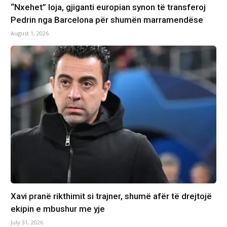
“Nxehet” loja, gjiganti europian synon të transferoj
Pedrin nga Barcelona për shumën marramendëse
August 1, 2026
Xavi pranë rikthimit si trajner, shumë afër të drejtojë
ekipin e mbushur me yje
July 31, 2026