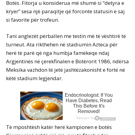
Botës. Fitorja u konsiderua më shumë si “detyra e
kryer” sesa një paraqitje që forconte statusin e saj
si favorite për trofeun.
Tani anglezët përballen me testin më të vështirë të
turneut. Ata rikthehen në stadiumin Azteca për
herë të parë që nga humbja famëkeqe ndaj
Argjentinës në çerekfinalen e Botërorit 1986, ndërsa
Meksika vazhdon të jetë jashtëzakonisht e fortë në
këtë stadium legjendar.
Të mposhtësh katër herë kampionen e botës