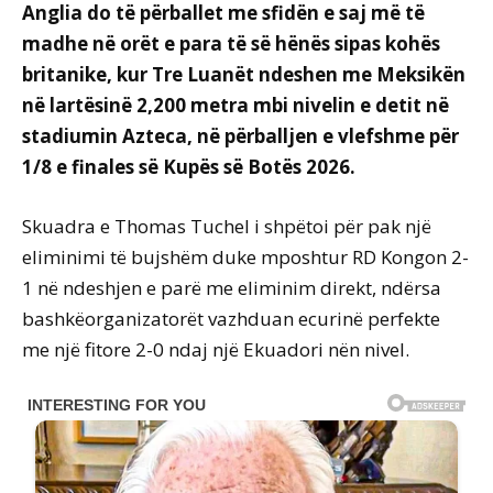
Anglia do të përballet me sfidën e saj më të
madhe në orët e para të së hënës sipas kohës
britanike, kur Tre Luanët ndeshen me Meksikën
në lartësinë 2,200 metra mbi nivelin e detit në
stadiumin Azteca, në përballjen e vlefshme për
1/8 e finales së Kupës së Botës 2026.
Skuadra e Thomas Tuchel i shpëtoi për pak një
eliminimi të bujshëm duke mposhtur RD Kongon 2-
1 në ndeshjen e parë me eliminim direkt, ndërsa
bashkëorganizatorët vazhduan ecurinë perfekte
me një fitore 2-0 ndaj një Ekuadori nën nivel.