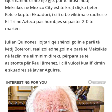
Gjermaninë është një gjë, por të fitosh ndaj
Meksikës në Mexico City është krejt diçka tjetër.
Këtë e kuptoi Ekuadori, i cili u bë viktima e radhës e
El Tri në Azteca pas humbjes së pastër 2-0 të
martën.
Julian Quinones, lojtari që shënoi golin e parë të
këtij Botërori, realizoi edhe golin e parë të Meksikës
në fazën me eliminim direkt, përpara se të
asistonte për Raul Jimenez, i cili vulosi kualifikimin
e skuadrës së Javier Aguirre.