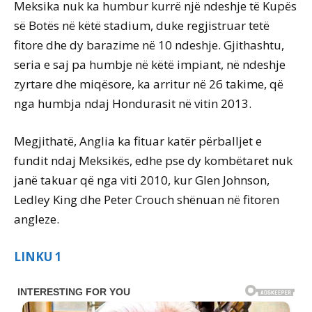
Meksika nuk ka humbur kurrë një ndeshje të Kupës
së Botës në këtë stadium, duke regjistruar tetë
fitore dhe dy barazime në 10 ndeshje. Gjithashtu,
seria e saj pa humbje në këtë impiant, në ndeshje
zyrtare dhe miqësore, ka arritur në 26 takime, që
nga humbja ndaj Hondurasit në vitin 2013.
Megjithatë, Anglia ka fituar katër përballjet e
fundit ndaj Meksikës, edhe pse dy kombëtaret nuk
janë takuar që nga viti 2010, kur Glen Johnson,
Ledley King dhe Peter Crouch shënuan në fitoren
angleze.
LINKU 1