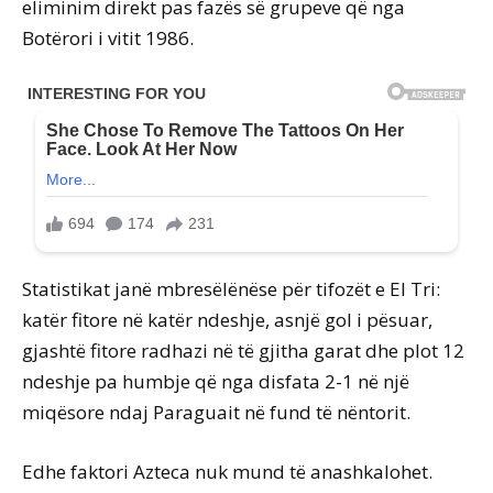
eliminim direkt pas fazës së grupeve që nga
Botërori i vitit 1986.
Statistikat janë mbresëlënëse për tifozët e El Tri:
katër fitore në katër ndeshje, asnjë gol i pësuar,
gjashtë fitore radhazi në të gjitha garat dhe plot 12
ndeshje pa humbje që nga disfata 2-1 në një
miqësore ndaj Paraguait në fund të nëntorit.
Edhe faktori Azteca nuk mund të anashkalohet.