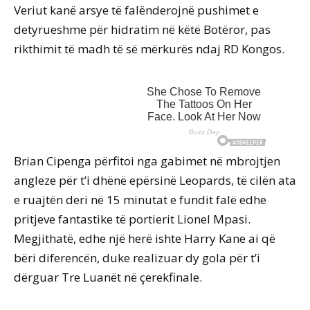
Veriut kanë arsye të falënderojnë pushimet e
detyrueshme për hidratim në këtë Botëror, pas
rikthimit të madh të së mërkurës ndaj RD Kongos.
Brian Cipenga përfitoi nga gabimet në mbrojtjen
angleze për t’i dhënë epërsinë Leopards, të cilën ata
e ruajtën deri në 15 minutat e fundit falë edhe
pritjeve fantastike të portierit Lionel Mpasi.
Megjithatë, edhe një herë ishte Harry Kane ai që
bëri diferencën, duke realizuar dy gola për t’i
dërguar Tre Luanët në çerekfinale.