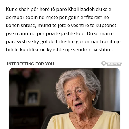
Kur e sheh për herë të parë Khalilzadeh duke e
dërguar topin në rrjetë për golin e “fitores” në
kohën shtesë, mund të jetë e vështirë të kuptohet
pse u anulua për pozitë jashtë loje. Duke marrë
parasysh se ky gol do t’i kishte garantuar Iranit një
biletë kualifikimi, ky ishte një vendim i vështirë.