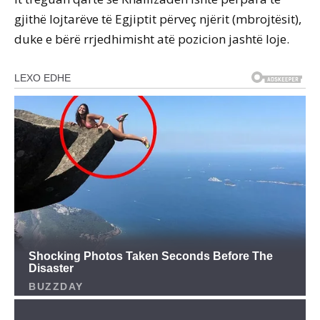
gjithë lojtarëve të Egjiptit përveç njërit (mbrojtësit),
duke e bërë rrjedhimisht atë pozicion jashtë loje.