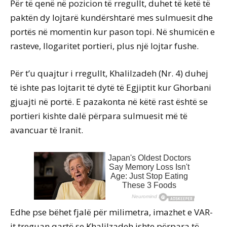
Për të qenë në pozicion të rregullt, duhet të ketë të
paktën dy lojtarë kundërshtarë mes sulmuesit dhe
portës në momentin kur pason topi. Në shumicën e
rasteve, llogaritet portieri, plus një lojtar fushe.
Për t’u quajtur i rregullt, Khalilzadeh (Nr. 4) duhej
të ishte pas lojtarit të dytë të Egjiptit kur Ghorbani
gjuajti në portë. E pazakonta në këtë rast është se
portieri kishte dalë përpara sulmuesit më të
avancuar të Iranit.
Edhe pse bëhet fjalë për milimetra, imazhet e VAR-
it treguan qartë se Khalilzadeh ishte përpara të