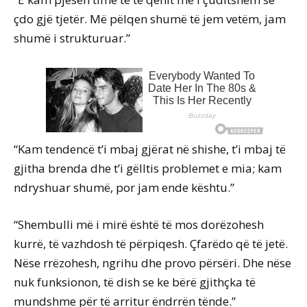
çdo gjë tjetër. Më pëlqen shumë të jem vetëm, jam
shumë i strukturuar.”
“Kam tendencë t’i mbaj gjërat në shishe, t’i mbaj të
gjitha brenda dhe t’i gëlltis problemet e mia; kam
ndryshuar shumë, por jam ende kështu.”
“Shembulli më i mirë është të mos dorëzohesh
kurrë, të vazhdosh të përpiqesh. Çfarëdo që të jetë.
Nëse rrëzohesh, ngrihu dhe provo përsëri. Dhe nëse
nuk funksionon, të dish se ke bërë gjithçka të
mundshme për të arritur ëndrrën tënde.”