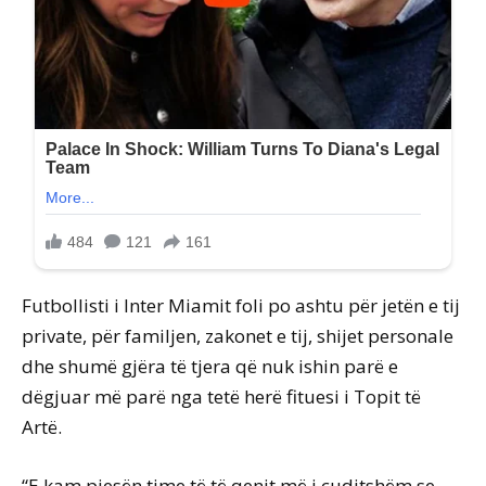
Futbollisti i Inter Miamit foli po ashtu për jetën e tij
private, për familjen, zakonet e tij, shijet personale
dhe shumë gjëra të tjera që nuk ishin parë e
dëgjuar më parë nga tetë herë fituesi i Topit të
Artë.
“E kam pjesën time të të qenit më i çuditshëm se