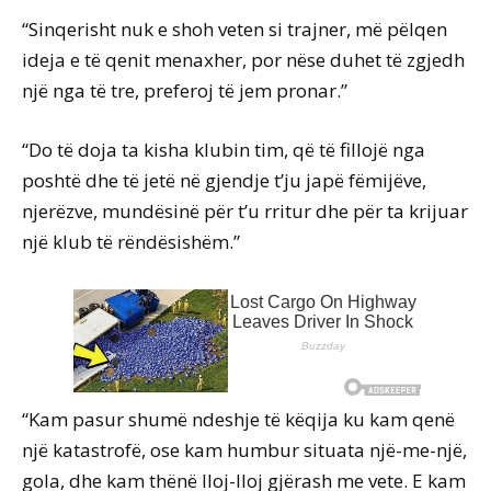
“Sinqerisht nuk e shoh veten si trajner, më pëlqen
ideja e të qenit menaxher, por nëse duhet të zgjedh
një nga të tre, preferoj të jem pronar.”
“Do të doja ta kisha klubin tim, që të fillojë nga
poshtë dhe të jetë në gjendje t’ju japë fëmijëve,
njerëzve, mundësinë për t’u rritur dhe për ta krijuar
një klub të rëndësishëm.”
“Kam pasur shumë ndeshje të këqija ku kam qenë
një katastrofë, ose kam humbur situata një-me-një,
gola, dhe kam thënë lloj-lloj gjërash me vete. E kam