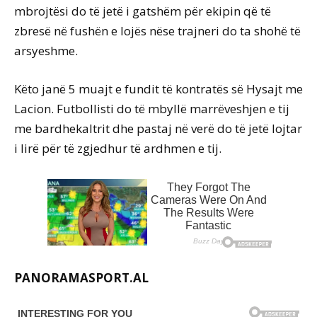
mbrojtësi do të jetë i gatshëm për ekipin që të
zbresë në fushën e lojës nëse trajneri do ta shohë të
arsyeshme.
Këto janë 5 muajt e fundit të kontratës së Hysajt me
Lacion. Futbollisti do të mbyllë marrëveshjen e tij
me bardhekaltrit dhe pastaj në verë do të jetë lojtar
i lirë për të zgjedhur të ardhmen e tij.
PANORAMASPORT.AL