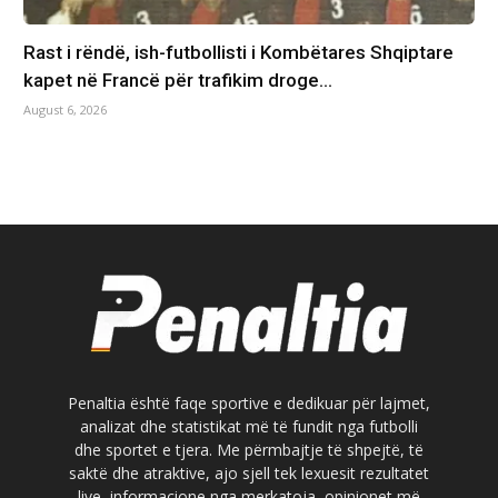
Rast i rëndë, ish-futbollisti i Kombëtares Shqiptare
kapet në Francë për trafikim droge…
August 6, 2026
Penaltia është faqe sportive e dedikuar për lajmet,
analizat dhe statistikat më të fundit nga futbolli
dhe sportet e tjera. Me përmbajtje të shpejtë, të
saktë dhe atraktive, ajo sjell tek lexuesit rezultatet
live, informacione nga merkatoja, opinionet më