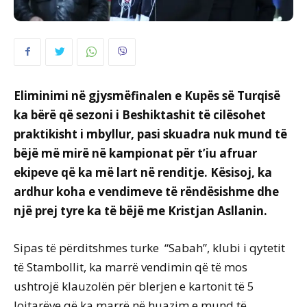
Eliminimi në gjysmëfinalen e Kupës së Turqisë
ka bërë që sezoni i Beshiktashit të cilësohet
praktikisht i mbyllur, pasi skuadra nuk mund të
bëjë më mirë në kampionat për t’iu afruar
ekipeve që ka më lart në renditje. Kësisoj, ka
ardhur koha e vendimeve të rëndësishme dhe
një prej tyre ka të bëjë me Kristjan Asllanin.
Sipas të përditshmes turke “Sabah”, klubi i qytetit
të Stambollit, ka marrë vendimin që të mos
ushtrojë klauzolën për blerjen e kartonit të 5
lojtarëve që ka marrë në huazim e mund të