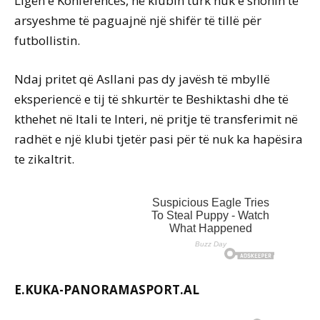
Ligën e Konferencës, në klubin turk nuk e shohin të
arsyeshme të paguajnë një shifër të tillë për
futbollistin.
Ndaj pritet që Asllani pas dy javësh të mbyllë
eksperiencë e tij të shkurtër te Beshiktashi dhe të
kthehet në Itali te Interi, në pritje të transferimit në
radhët e një klubi tjetër pasi për të nuk ka hapësira
te zikaltrit.
E.KUKA-PANORAMASPORT.AL