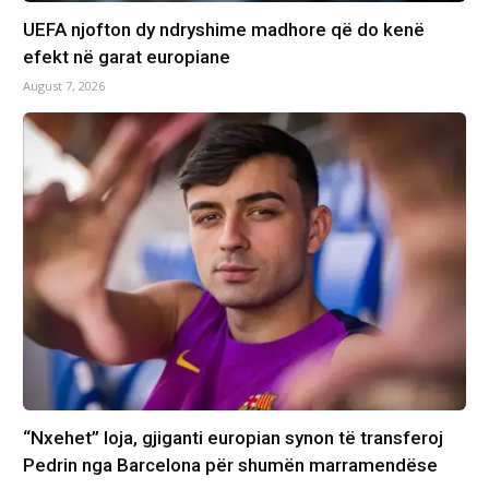
UEFA njofton dy ndryshime madhore që do kenë
efekt në garat europiane
August 7, 2026
“Nxehet” loja, gjiganti europian synon të transferoj
Pedrin nga Barcelona për shumën marramendëse