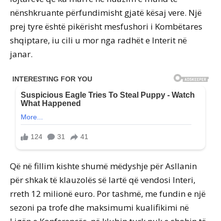
nënshkruante përfundimisht gjatë kësaj vere. Një
prej tyre është pikërisht mesfushori i Kombëtares
shqiptare, iu cili u mor nga radhët e Interit në
janar.
Që në fillim kishte shumë mëdyshje për Asllanin
për shkak të klauzolës së lartë që vendosi Interi,
rreth 12 milionë euro. Por tashmë, me fundin e një
sezoni pa trofe dhe maksimumi kualifikimi në