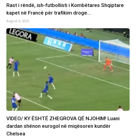
Rast i rëndë, ish-futbollisti i Kombëtares Shqiptare
kapet në Francë për trafikim droge…
August 6, 2026
VIDEO/ KY ËSHTË ZHEGROVA QË NJOHIM! Luani
dardan shënon eurogol në miqësoren kundër
Chelsea