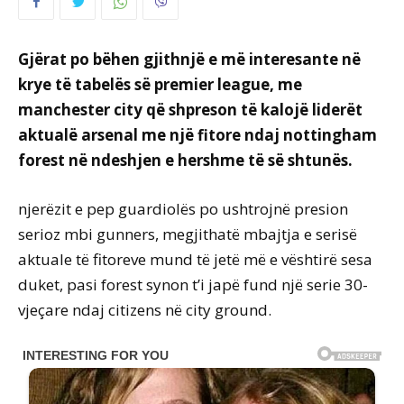
Gjërat po bëhen gjithnjë e më interesante në
krye të tabelës së premier league, me
manchester city që shpreson të kalojë liderët
aktualë arsenal me një fitore ndaj nottingham
forest në ndeshjen e hershme të së shtunës.
njerëzit e pep guardiolës po ushtrojnë presion
serioz mbi gunners, megjithatë mbajtja e serisë
aktuale të fitoreve mund të jetë më e vështirë sesa
duket, pasi forest synon t’i japë fund një serie 30-
vjeçare ndaj citizens në city ground.