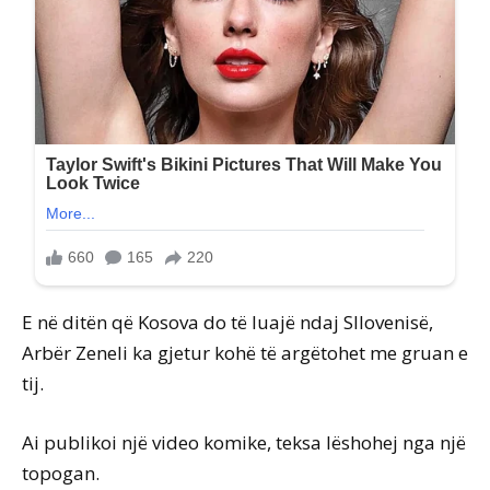
E në ditën që Kosova do të luajë ndaj Sllovenisë,
Arbër Zeneli ka gjetur kohë të argëtohet me gruan e
tij.
Ai publikoi një video komike, teksa lëshohej nga një
topogan.