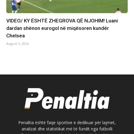
VIDEO/ KY ËSHTË ZHEGROVA QË NJOHIM! Luani
dardan shënon eurogol në miqësoren kundër
Chelsea
August 5, 2026
Penaltia është faqe sportive e dedikuar për lajmet,
analizat dhe statistikat më të fundit nga futbolli