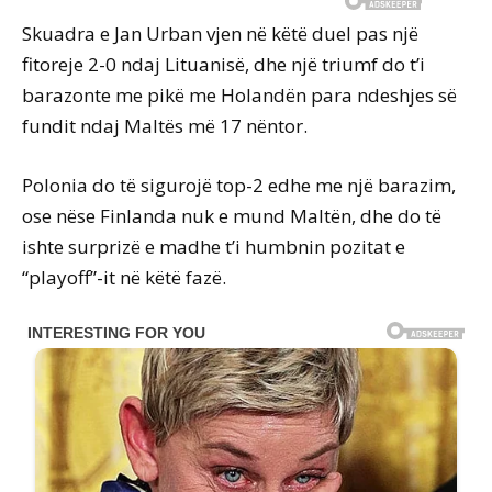
Skuadra e Jan Urban vjen në këtë duel pas një
fitoreje 2-0 ndaj Lituanisë, dhe një triumf do t’i
barazonte me pikë me Holandën para ndeshjes së
fundit ndaj Maltës më 17 nëntor.
Polonia do të sigurojë top-2 edhe me një barazim,
ose nëse Finlanda nuk e mund Maltën, dhe do të
ishte surprizë e madhe t’i humbnin pozitat e
“playoff”-it në këtë fazë.