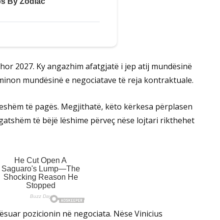
rshor 2027. Ky angazhim afatgjatë i jep atij mundësinë
iminon mundësinë e negociatave të reja kontraktuale.
djeshëm të pagës. Megjithatë, këto kërkesa përplasen
i gatshëm të bëjë lëshime përveç nëse lojtari rikthehet
obësuar pozicionin në negociata. Nëse Vinicius