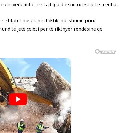
tojë rolin vendimtar në La Liga dhe në ndeshjet e mëdha.
 përshtatet me planin taktik: më shumë punë
und të jetë çelësi për të rikthyer rëndësinë që