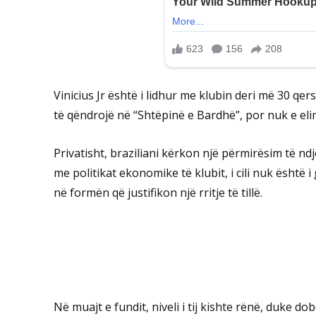
Vinicius Jr është i lidhur me klubin deri më 30 qe
të qëndrojë në “Shtëpinë e Bardhë”, por nuk e el
Privatisht, braziliani kërkon një përmirësim të n
me politikat ekonomike të klubit, i cili nuk është 
në formën që justifikon një rritje të tillë.
Në muajt e fundit, niveli i tij kishte rënë, duke d