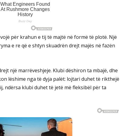
vojë për krahun e tij të majtë në formë të plotë. Një
fryma e re që e shtyn skuadrën drejt majës në fazën
drejt një marrëveshjeje. Klubi dëshiron ta mbajë, dhe
on lëshime nga të dyja palët: lojtari duhet të rikthejë
, ndërsa klubi duhet të jetë më fleksibël për ta