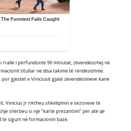
. Ai rrallë i përfundonte 90 minutat, zëvendësohej në
acionit titullar në disa takime të rëndësishme.
, por gjestet e Viniciusit gjatë zëvendësimeve kanë
it, Vinicius Jr riktheu shkëlqimin e sezoneve të
shje shërbeu si një “kartë prezantimi” për atë që
 të sigurt në formacionin bazë.