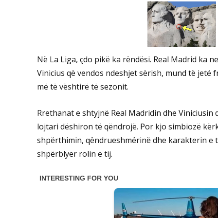
Në La Liga, çdo pikë ka rëndësi. Real Madrid ka ne
Vinicius që vendos ndeshjet sërish, mund të jetë 
më të vështirë të sezonit.
Rrethanat e shtyjnë Real Madridin dhe Viniciusin 
lojtari dëshiron të qëndrojë. Por kjo simbiozë kërk
shpërthimin, qëndrueshmërinë dhe karakterin e tij
shpërblyer rolin e tij.