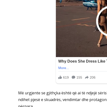
Më urgjente se gjithçka është që ai të ndjejë sëri
ndihet pjesë e skuadrës, vendimtar dhe protagonis
përpara.