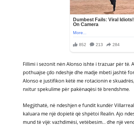
Fillimi i sezonit nën Alonso ishte i trazuar për të
pothuajse çdo ndeshje dhe madje mbeti jashtë form
Alonso e justifikon këtë me rotacionin e skuadrës
nxitur spekulime për pakënaqësi të brendshme.
Megjithatë, në ndeshjen e fundit kundër Villarreal
kaluara me një dopietë që shpëtoi Realin. Ajo nde
mund të vijë: vazhdimësi, vetëbesim… dhe një vend