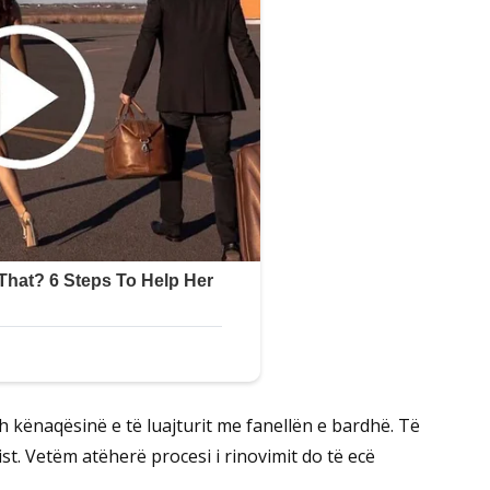
sh kënaqësinë e të luajturit me fanellën e bardhë. Të
t. Vetëm atëherë procesi i rinovimit do të ecë