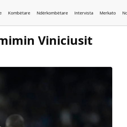
e
Kombëtare
Ndërkombëtare
Intervista
Merkato
N
çmimin Viniciusit