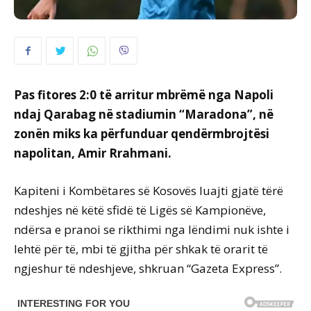
Pas fitores 2:0 të arritur mbrëmë nga Napoli
ndaj Qarabag në stadiumin “Maradona”, në
zonën miks ka përfunduar qendërmbrojtësi
napolitan, Amir Rrahmani.
Kapiteni i Kombëtares së Kosovës luajti gjatë tërë
ndeshjes në këtë sfidë të Ligës së Kampionëve,
ndërsa e pranoi se rikthimi nga lëndimi nuk ishte i
lehtë për të, mbi të gjitha për shkak të orarit të
ngjeshur të ndeshjeve, shkruan “Gazeta Express”.