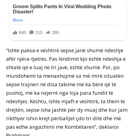
“Ishte paksa e vështirë sepse janë shumë ndeshje
afër njëra-tjetrës. Pas lëndimit kjo është ndeshja e
shtatë që e luaj në tri javë, është shumë. Por, po
mundohemi ta menaxhojmë sa më mirë situatën
sepse trajneri në disa takime më ka bërë që të
pushoj, më ka nxjerrë nga loja para fundit të
ndeshjes. Kështu, ishte mjaft e vështirë, ta them të
drejtën, sepse isha jashtë për dy muaj dhe kur jam
rikthyer ishin krejt përballjet çdo tri ditë dhe më
pas edhe angazhimi me Kombëtaren”, deklaroi
Rrahmani.