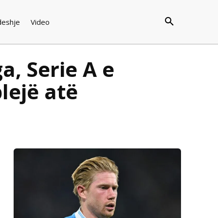
deshje
Video
a, Serie A e
lejë atë