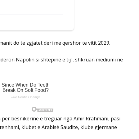
nit do të zgjatet deri më qershor të vitit 2029.
ideron Napolin si shtëpinë e tij”, shkruan mediumi në
m për besnikërinë e treguar nga Amir Rrahmani, pasi
ttenhami, klubet e Arabisë Saudite, klube gjermane