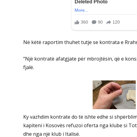
Në këtë raportim thuhet tutje se kontrata e Rrahma
“Një kontratë afatgjate për mbrojtësin, që e kons
fjalë.
Ky vazhdim kontrate do të ishte edhe si shpërbli
kapiteni i Kosovës refuzoi oferta nga klube si To
dhe nga një klub i Italisë.