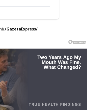
në.
/GazetaExpress/