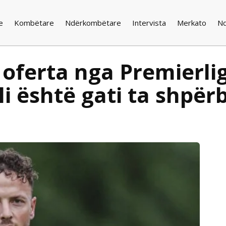
e
Kombëtare
Ndërkombëtare
Intervista
Merkato
N
oferta nga Premierlig
i është gati ta shpërb