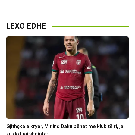
LEXO EDHE
Gjithçka e kryer, Mirlind Daku bëhet me klub të ri, ja
ku do luaj shqiptari