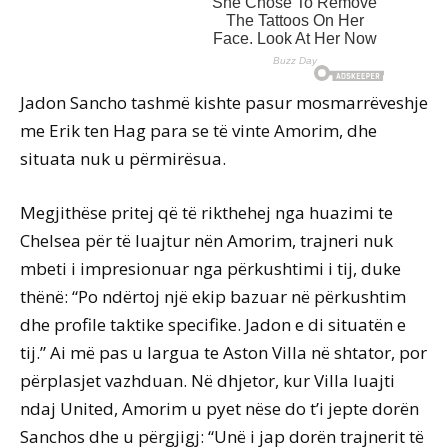
Jadon Sancho tashmë kishte pasur mosmarrëveshje
me Erik ten Hag para se të vinte Amorim, dhe
situata nuk u përmirësua.
Megjithëse pritej që të rikthehej nga huazimi te
Chelsea për të luajtur nën Amorim, trajneri nuk
mbeti i impresionuar nga përkushtimi i tij, duke
thënë: “Po ndërtoj një ekip bazuar në përkushtim
dhe profile taktike specifike. Jadon e di situatën e
tij.” Ai më pas u largua te Aston Villa në shtator, por
përplasjet vazhduan. Në dhjetor, kur Villa luajti
ndaj United, Amorim u pyet nëse do t’i jepte dorën
Sanchos dhe u përgjigj: “Unë i jap dorën trajnerit të