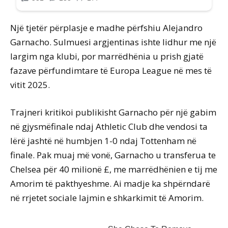
Një tjetër përplasje e madhe përfshiu Alejandro
Garnacho. Sulmuesi argjentinas ishte lidhur me një
largim nga klubi, por marrëdhënia u prish gjatë
fazave përfundimtare të Europa League në mes të
vitit 2025.
Trajneri kritikoi publikisht Garnacho për një gabim
në gjysmëfinale ndaj Athletic Club dhe vendosi ta
lërë jashtë në humbjen 1-0 ndaj Tottenham në
finale. Pak muaj më vonë, Garnacho u transferua te
Chelsea për 40 milionë £, me marrëdhënien e tij me
Amorim të pakthyeshme. Ai madje ka shpërndarë
në rrjetet sociale lajmin e shkarkimit të Amorim.