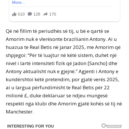
Që në fillim të periudhës së tij, u bë e qartë se
Amorim nuk e vlerësonte brazilianin Antony. Ai u
huazua te Real Betis në janar 2025, me Amorim që
shpjegoi: “Për të luajtur në këtë sistem, duhet një
nivel i lartë intensiteti fizik që Jadon [Sancho] dhe
Antony aktualisht nuk e gjejnë.” Agjenti i Antony e
kundërshtoi këtë pretendim, por gjatë verës 2025,
ai u largua përfundimisht te Real Betis për 22
milionë £, duke deklaruar se ndjeu mungesë
respekti nga klubi dhe Amorim gjatë kohës së tij në
Manchester.