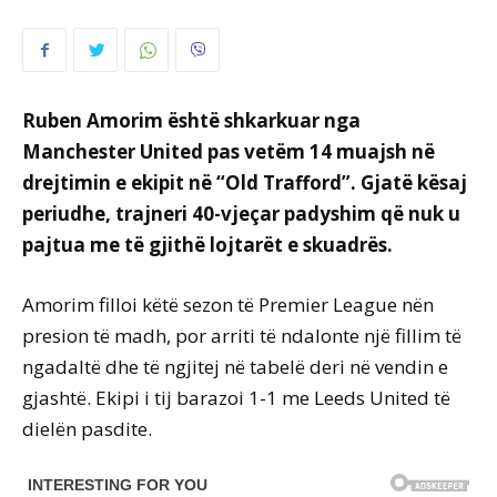
Ruben Amorim është shkarkuar nga
Manchester United pas vetëm 14 muajsh në
drejtimin e ekipit në “Old Trafford”. Gjatë kësaj
periudhe, trajneri 40-vjeçar padyshim që nuk u
pajtua me të gjithë lojtarët e skuadrës.
Amorim filloi këtë sezon të Premier League nën
presion të madh, por arriti të ndalonte një fillim të
ngadaltë dhe të ngjitej në tabelë deri në vendin e
gjashtë. Ekipi i tij barazoi 1-1 me Leeds United të
dielën pasdite.