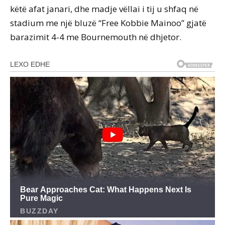
këtë afat janari, dhe madje vëllai i tij u shfaq në
stadium me një bluzë “Free Kobbie Mainoo” gjatë
barazimit 4-4 me Bournemouth në dhjetor.