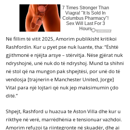
Në fillim të vitit 2025, Amorim publikisht kritikoi
Rashfordin. Kur u pyet pse nuk luante, tha: “Është
gjithmonë e njëjta arsye – stërvitja. Nëse gjërat nuk
ndryshojnë, unë nuk do të ndryshoj. Mund ta shihni
në stol që na mungon pak shpejtësi, por unë do të
vendosja [trajnerin e Manchester United, Jorge]
Vital para një lojtari që nuk jep maksimumin çdo
ditë.”
Shpejt, Rashford u huazua te Aston Villa dhe kur u
rikthye në verë, marrëdhënia e tensionuar vazhdoi.
Amorim refuzoi ta riintegronte në skuadër, dhe ai