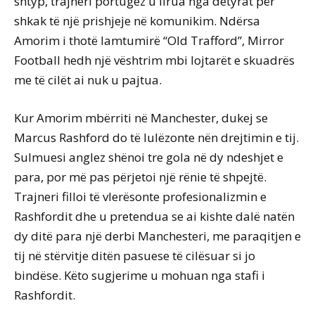
shtyp, trajneri portugez u lirua nga detyrat për
shkak të një prishjeje në komunikim. Ndërsa
Amorim i thotë lamtumirë “Old Trafford”, Mirror
Football hedh një vështrim mbi lojtarët e skuadrës
me të cilët ai nuk u pajtua.
Kur Amorim mbërriti në Manchester, dukej se
Marcus Rashford do të lulëzonte nën drejtimin e tij.
Sulmuesi anglez shënoi tre gola në dy ndeshjet e
para, por më pas përjetoi një rënie të shpejtë.
Trajneri filloi të vlerësonte profesionalizmin e
Rashfordit dhe u pretendua se ai kishte dalë natën
dy ditë para një derbi Manchesteri, me paraqitjen e
tij në stërvitje ditën pasuese të cilësuar si jo
bindëse. Këto sugjerime u mohuan nga stafi i
Rashfordit.