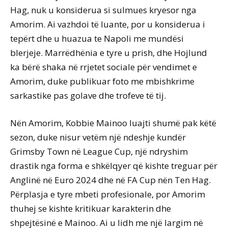
Hag, nuk u konsiderua si sulmues kryesor nga
Amorim. Ai vazhdoi të luante, por u konsiderua i
tepërt dhe u huazua te Napoli me mundësi
blerjeje. Marrëdhënia e tyre u prish, dhe Hojlund
ka bërë shaka në rrjetet sociale për vendimet e
Amorim, duke publikuar foto me mbishkrime
sarkastike pas golave dhe trofeve të tij.
Nën Amorim, Kobbie Mainoo luajti shumë pak këtë
sezon, duke nisur vetëm një ndeshje kundër
Grimsby Town në League Cup, një ndryshim
drastik nga forma e shkëlqyer që kishte treguar për
Anglinë në Euro 2024 dhe në FA Cup nën Ten Hag.
Përplasja e tyre mbeti profesionale, por Amorim
thuhej se kishte kritikuar karakterin dhe
shpejtësinë e Mainoo. Ai u lidh me një largim në