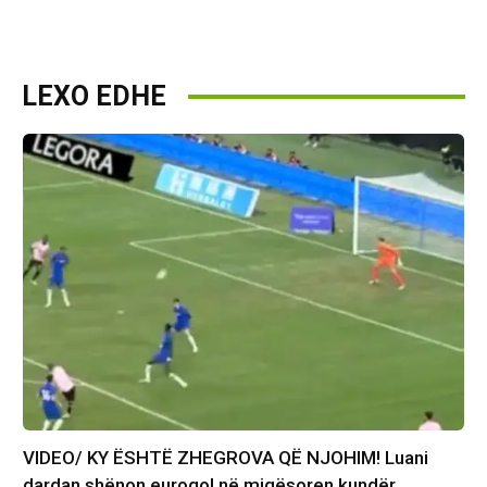
LEXO EDHE
VIDEO/ KY ËSHTË ZHEGROVA QË NJOHIM! Luani
dardan shënon eurogol në miqësoren kundër