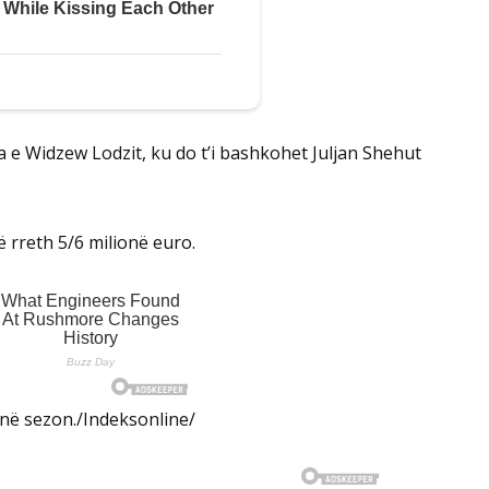
a e Widzew Lodzit, ku do t’i bashkohet Juljan Shehut
ë rreth 5/6 milionë euro.
o në sezon./Indeksonline/