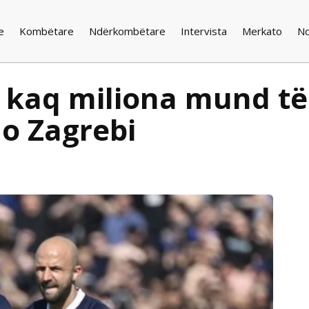
e
Kombëtare
Ndërkombëtare
Intervista
Merkato
N
r kaq miliona mund të
o Zagrebi