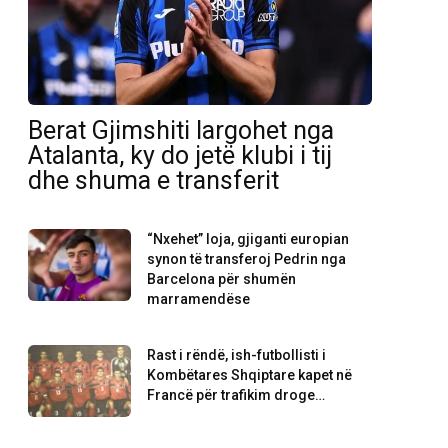
Berat Gjimshiti largohet nga
Atalanta, ky do jetë klubi i tij
dhe shuma e transferit
“Nxehet” loja, gjiganti europian
synon të transferoj Pedrin nga
Barcelona për shumën
marramendëse
Rast i rëndë, ish-futbollisti i
Kombëtares Shqiptare kapet në
Francë për trafikim droge…