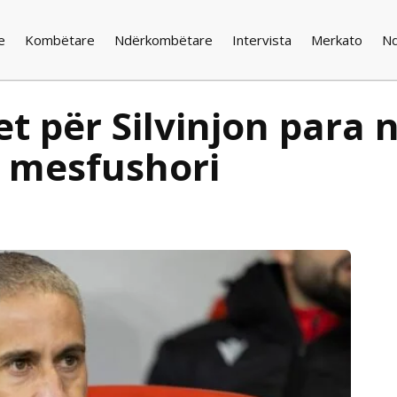
e
Kombëtare
Ndërkombëtare
Intervista
Merkato
N
t për Silvinjon para 
t mesfushori