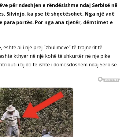
stëve për ndeshjen e rëndësishme ndaj Serbisë në
es, Silvinjo, ka pse të shqetësohet. Nga një anë
re para portës. Por nga ana tjetër, dëmtimet e
është ai i një prej “zbulimeve” të trajnerit të
është kthyer në një kohë të shkurtër në një pikë
ributi i tij do të ishte i domosdoshëm ndaj Serbisë.