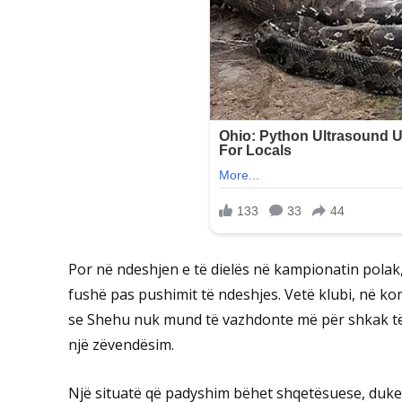
Por në ndeshjen e të dielës në kampionatin polak
fushë pas pushimit të ndeshjes. Vetë klubi, në kom
se Shehu nuk mund të vazhdonte më për shkak të 
një zëvendësim.
Një situatë që padyshim bëhet shqetësuese, duke