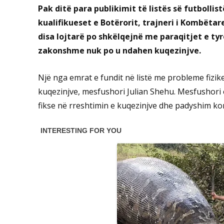
Pak ditë para publikimit të listës së futbolli
kualifikueset e Botërorit, trajneri i Kombëtar
disa lojtarë po shkëlqejnë me paraqitjet e ty
zakonshme nuk po u ndahen kuqezinjve.
Një nga emrat e fundit në listë me probleme fizike, 
kuqezinjve, mesfushori Julian Shehu. Mesfushori 
fikse në rreshtimin e kuqezinjve dhe padyshim kont