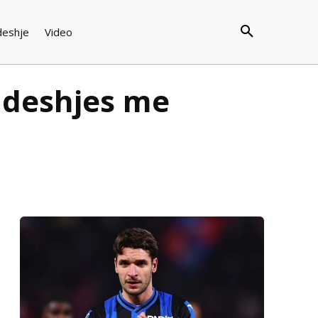
deshje
Video
ndeshjes me