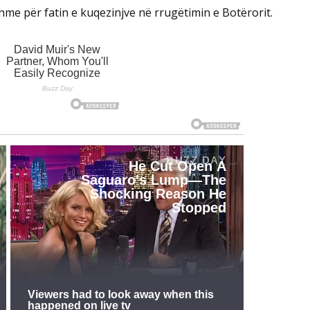
e për fatin e kuqezinjve në rrugëtimin e Botërorit.