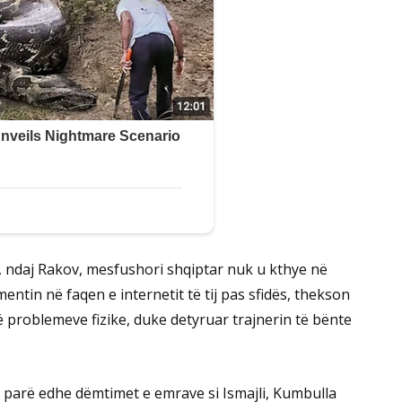
, ndaj Rakov, mesfushori shqiptar nuk u kthye në
entin në faqen e internetit të tij pas sfidës, thekson
problemeve fizike, duke detyruar trajnerin të bënte
 parë edhe dëmtimet e emrave si Ismajli, Kumbulla