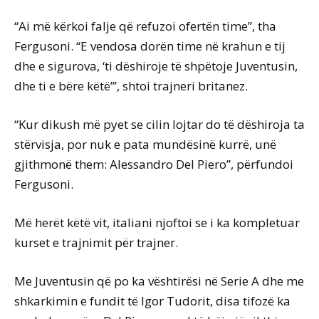
“Ai më kërkoi falje që refuzoi ofertën time”, tha
Fergusoni. “E vendosa dorën time në krahun e tij
dhe e sigurova, ‘ti dëshiroje të shpëtoje Juventusin,
dhe ti e bëre këtë’”, shtoi trajneri britanez.
“Kur dikush më pyet se cilin lojtar do të dëshiroja ta
stërvisja, por nuk e pata mundësinë kurrë, unë
gjithmonë them: Alessandro Del Piero”, përfundoi
Fergusoni.
Më herët këtë vit, italiani njoftoi se i ka kompletuar
kurset e trajnimit për trajner.
Me Juventusin që po ka vështirësi në Serie A dhe me
shkarkimin e fundit të Igor Tudorit, disa tifozë ka