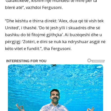
‘Galaktikëve’, kishim një mundësi të mirë për ta
blerë atë”, vazhdoi Fergusoni.
“Dhe kështu e thirra direkt: ‘Alex, dua që të vish tek
United’, i thashë. ‘Do të jesh ylli i skuadrës dhe së
bashku do të fitojmë gjithçka’. Ai buzëqeshi dhe u
përgjigj: ‘Zotëri, e dini se nuk ka ndryshuar asgjë në
këto vitet e fundit.”, tha Fergusoni.