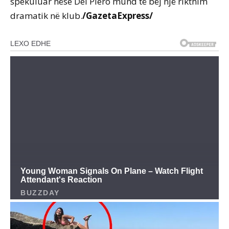
spekuluar nëse Del Piero mund të bëj një rikthim
dramatik në klub.
/GazetaExpress/