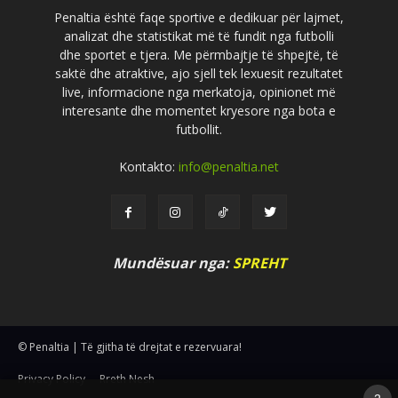
Penaltia është faqe sportive e dedikuar për lajmet,
analizat dhe statistikat më të fundit nga futbolli
dhe sportet e tjera. Me përmbajtje të shpejtë, të
saktë dhe atraktive, ajo sjell tek lexuesit rezultatet
live, informacione nga merkatoja, opinionet më
interesante dhe momentet kryesore nga bota e
futbollit.
Kontakto:
info@penaltia.net
Mundësuar nga:
SPREHT
© Penaltia | Të gjitha të drejtat e rezervuara!
Privacy Policy
Rreth Nesh