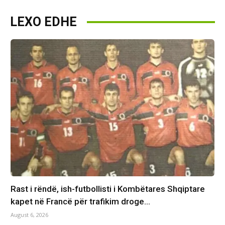
LEXO EDHE
Rast i rëndë, ish-futbollisti i Kombëtares Shqiptare
kapet në Francë për trafikim droge…
August 6, 2026