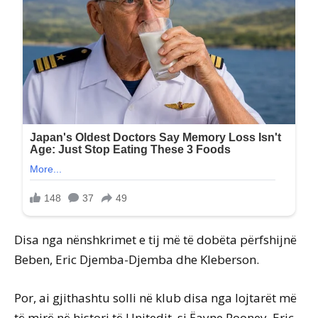
Disa nga nënshkrimet e tij më të dobëta përfshijnë
Beben, Eric Djemba-Djemba dhe Kleberson.
Por, ai gjithashtu solli në klub disa nga lojtarët më
të mirë në histori të Unitedit, si Ëayne Rooney, Eric