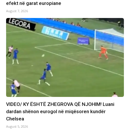
efekt në garat europiane
August 7, 2026
VIDEO/ KY ËSHTË ZHEGROVA QË NJOHIM! Luani
dardan shënon eurogol në miqësoren kundër
Chelsea
August 5, 2026