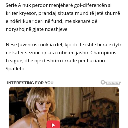
Serie A nuk përdor menjëherë gol-diferencën si
kriter kryesor, prandaj situata mund të jetë shumë
e ndërlikuar deri në fund, me skenarë që
ndryshojnë gjatë ndeshjeve.
Nëse Juventusi nuk ia del, kjo do të ishte hera e dytë
në katër sezone që ata mbeten jashtë Champions
League, dhe një dështim i rrallë për Luciano
Spalletti.