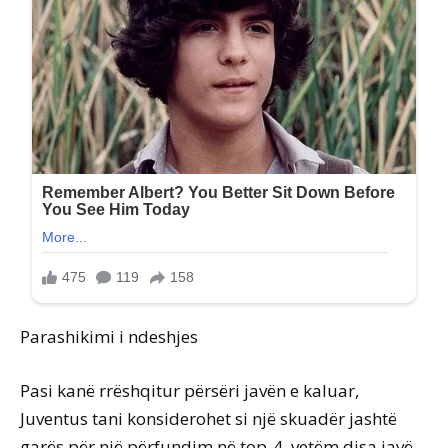
Parashikimi i ndeshjes
Pasi kanë rrëshqitur përsëri javën e kaluar,
Juventus tani konsiderohet si një skuadër jashtë
garës për një përfundim në top-4, vetëm disa javë