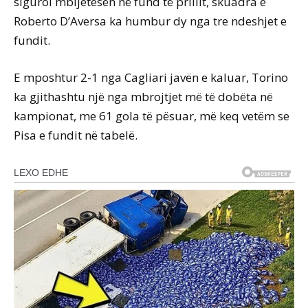
siguroi mbijetesën në fund të prillit, skuadra e
Roberto D’Aversa ka humbur dy nga tre ndeshjet e
fundit.
E mposhtur 2-1 nga Cagliari javën e kaluar, Torino
ka gjithashtu një nga mbrojtjet më të dobëta në
kampionat, me 61 gola të pësuar, më keq vetëm se
Pisa e fundit në tabelë.