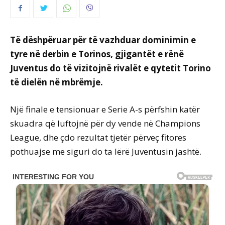
Të dëshpëruar për të vazhduar dominimin e
tyre në derbin e Torinos, gjigantët e rënë
Juventus do të vizitojnë rivalët e qytetit Torino
të dielën në mbrëmje.
Një finale e tensionuar e Serie A-s përfshin katër
skuadra që luftojnë për dy vende në Champions
League, dhe çdo rezultat tjetër përveç fitores
pothuajse me siguri do ta lërë Juventusin jashtë.