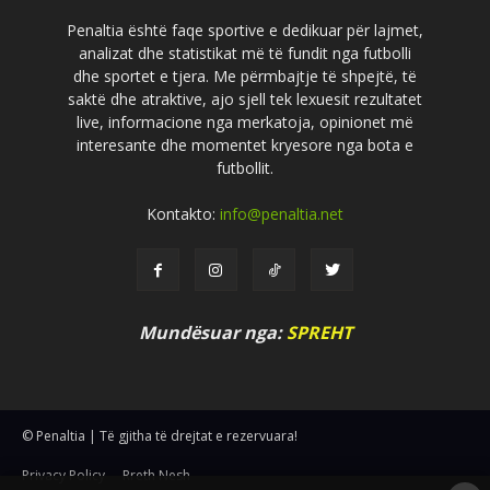
Penaltia është faqe sportive e dedikuar për lajmet,
analizat dhe statistikat më të fundit nga futbolli
dhe sportet e tjera. Me përmbajtje të shpejtë, të
saktë dhe atraktive, ajo sjell tek lexuesit rezultatet
live, informacione nga merkatoja, opinionet më
interesante dhe momentet kryesore nga bota e
futbollit.
Kontakto:
info@penaltia.net
Mundësuar nga:
SPREHT
© Penaltia | Të gjitha të drejtat e rezervuara!
Privacy Policy
Rreth Nesh