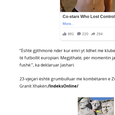
“Është gjithmonë nder kur emri yt lidhet me klube 
të futbollit europian. Megjithatë, për momentin j
fushë.”, ka deklaruar Jashari.
23-vjeçari është grumbulluar me kombëtaren e Zv
Granit Xhakën.
/IndeksOnline/