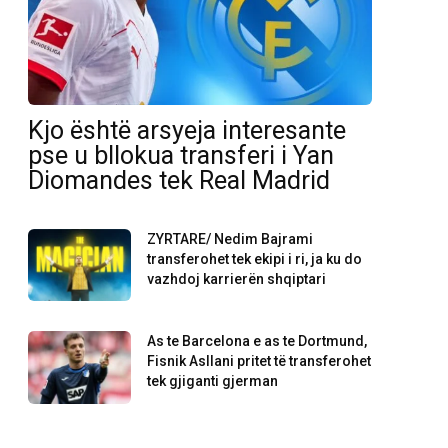
Kjo është arsyeja interesante
pse u bllokua transferi i Yan
Diomandes tek Real Madrid
ZYRTARE/ Nedim Bajrami
transferohet tek ekipi i ri, ja ku do
vazhdoj karrierën shqiptari
As te Barcelona e as te Dortmund,
Fisnik Asllani pritet të transferohet
tek gjiganti gjerman