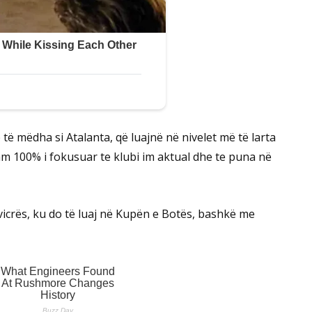
të mëdha si Atalanta, që luajnë në nivelet më të larta
am 100% i fokusuar te klubi im aktual dhe te puna në
icrës, ku do të luaj në Kupën e Botës, bashkë me