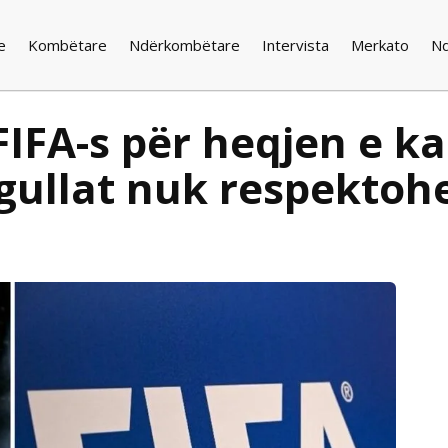
e
Kombëtare
Ndërkombëtare
Intervista
Merkato
N
IFA-s për heqjen e ka
egullat nuk respekto