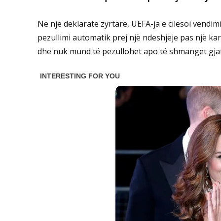
Në një deklaratë zyrtare, UEFA-ja e cilësoi vendi
pezullimi automatik prej një ndeshjeje pas një kar
dhe nuk mund të pezullohet apo të shmanget gjatë