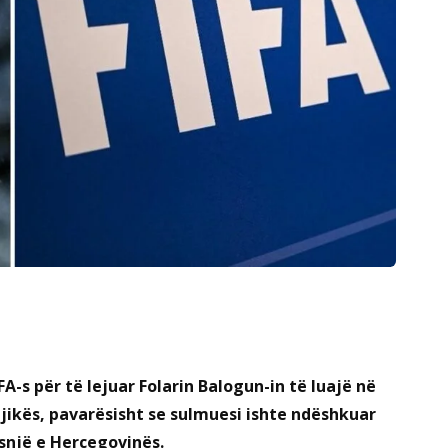
A-s për të lejuar Folarin Balogun-in të luajë në
jikës, pavarësisht se sulmuesi ishte ndëshkuar
snjë e Hercegovinës.