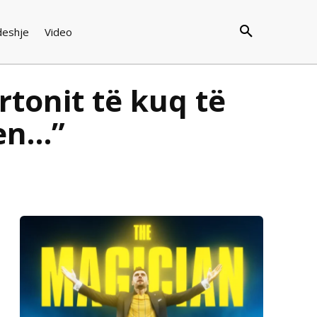
deshje
Video
rtonit të kuq të
hen…”