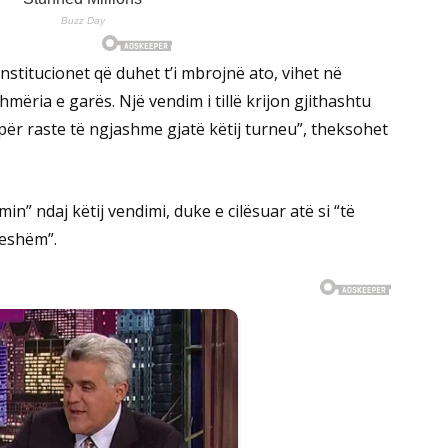
stitucionet që duhet t’i mbrojnë ato, vihet në
mëria e garës. Një vendim i tillë krijon gjithashtu
për raste të ngjashme gjatë këtij turneu”, theksohet
” ndaj këtij vendimi, duke e cilësuar atë si “të
ueshëm”.