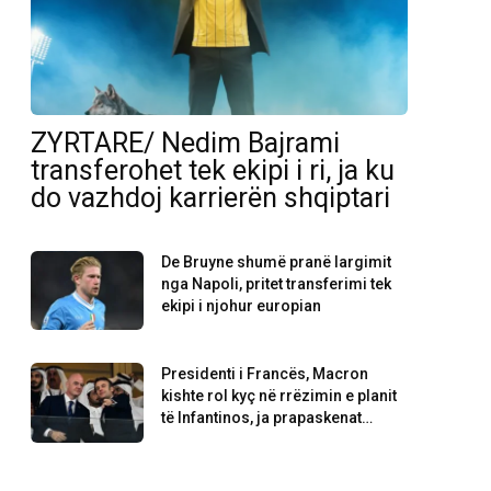
ZYRTARE/ Nedim Bajrami
transferohet tek ekipi i ri, ja ku
do vazhdoj karrierën shqiptari
De Bruyne shumë pranë largimit
nga Napoli, pritet transferimi tek
ekipi i njohur europian
Presidenti i Francës, Macron
kishte rol kyç në rrëzimin e planit
të Infantinos, ja prapaskenat…