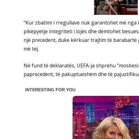
“Kur zbatimi i rregullave nuk garantohet më nga in
pikëpyetje integriteti i lojës dhe dëmtohet besuesh
një precedent, duke kërkuar trajtim të barabartë 
më tej.
Në fund të deklaratës, UEFA-ja shprehu “mosbesimin
paprecedent, të pakuptueshëm dhe të pajustifik