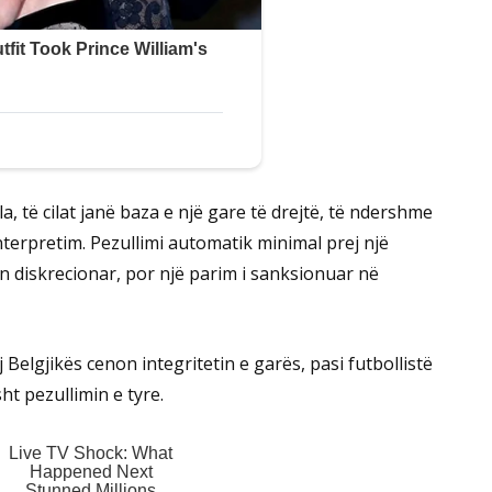
la, të cilat janë baza e një gare të drejtë, të ndershme
terpretim. Pezullimi automatik minimal prej një
n diskrecionar, por një parim i sanksionuar në
j Belgjikës cenon integritetin e garës, pasi futbollistë
sht pezullimin e tyre.