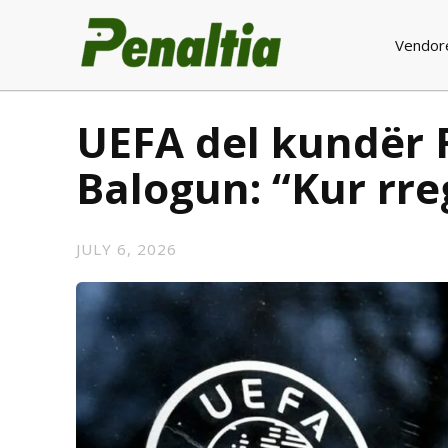
Vendor
UEFA del kundër F
Balogun: “Kur rr
JULY 6, 2026