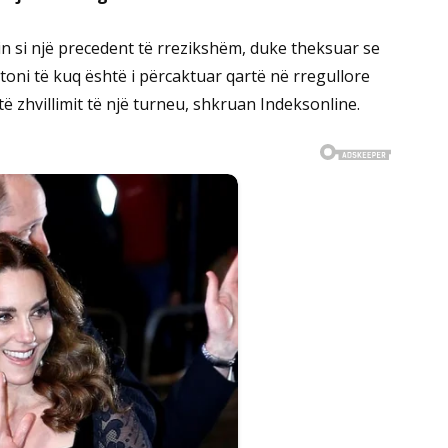
min si një precedent të rrezikshëm, duke theksuar se
toni të kuq është i përcaktuar qartë në rregullore
 zhvillimit të një turneu, shkruan Indeksonline.