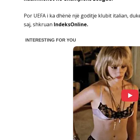
Por UEFA i ka dhënë një goditje klubit italian, duk
saj, shkruan
IndeksOnline.