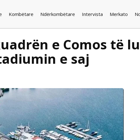
e
Kombëtare
Ndërkombëtare
Intervista
Merkato
N
uadrën e Comos të lu
tadiumin e saj