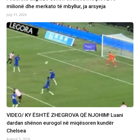
milionë dhe merkato të mbyllur, ja arsyeja
July 31, 2026
VIDEO/ KY ËSHTË ZHEGROVA QË NJOHIM! Luani
dardan shënon eurogol në miqësoren kundër
Chelsea
August 5, 2026