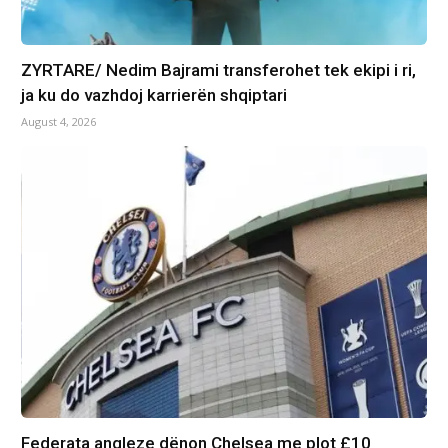
ZYRTARE/ Nedim Bajrami transferohet tek ekipi i ri,
ja ku do vazhdoj karrierën shqiptari
August 4, 2026
Federata angleze dënon Chelsea me plot £10