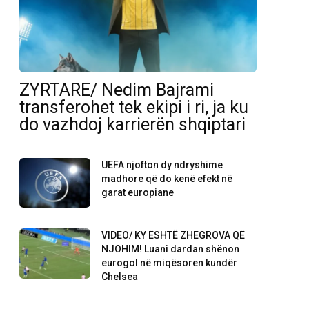
ZYRTARE/ Nedim Bajrami
transferohet tek ekipi i ri, ja ku
do vazhdoj karrierën shqiptari
UEFA njofton dy ndryshime
madhore që do kenë efekt në
garat europiane
VIDEO/ KY ËSHTË ZHEGROVA QË
NJOHIM! Luani dardan shënon
eurogol në miqësoren kundër
Chelsea