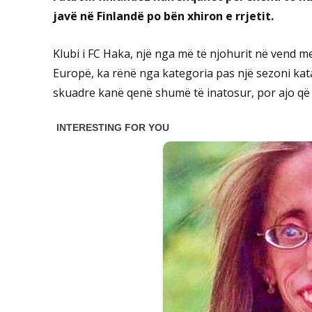
javë në Finlandë po bën xhiron e rrjetit.
Klubi i FC Haka, një nga më të njohurit në vend 
Europë, ka rënë nga kategoria pas një sezoni kata
skuadre kanë qenë shumë të inatosur, por ajo që k