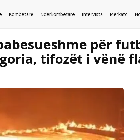
e
Kombëtare
Ndërkombëtare
Intervista
Merkato
N
pabesueshme për futb
goria, tifozët i vënë 