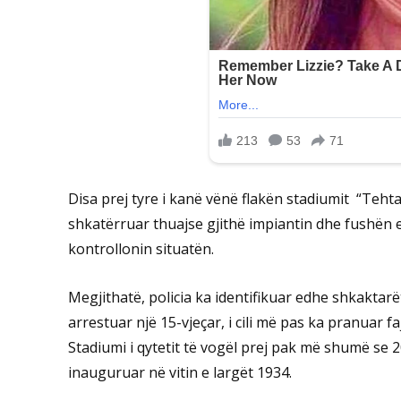
Disa prej tyre i kanë vënë flakën stadiumit “Teh
shkatërruar thuajse gjithë impiantin dhe fushën e l
kontrollonin situatën.
Megjithatë, policia ka identifikuar edhe shkaktarë
arrestuar një 15-vjeçar, i cili më pas ka pranuar
Stadiumi i qytetit të vogël prej pak më shumë se 
inauguruar në vitin e largët 1934.