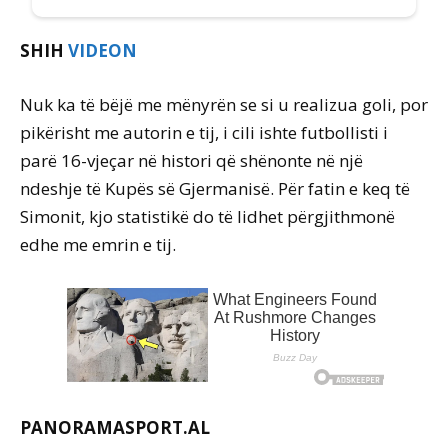
SHIH
VIDEON
Nuk ka të bëjë me mënyrën se si u realizua goli, por
pikërisht me autorin e tij, i cili ishte futbollisti i
parë 16-vjeçar në histori që shënonte në një
ndeshje të Kupës së Gjermanisë. Për fatin e keq të
Simonit, kjo statistikë do të lidhet përgjithmonë
edhe me emrin e tij.
PANORAMASPORT.AL