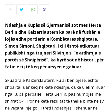
Ndeshja e Kupës së Gjermanisë sot mes Herta
Berlin dhe Kaizerslautern ka parë në fushën e
lojës edhe portierin e Kombëtares shqiptare,
Simon Simoni. Shqiptari, i cili është etiketuar
publikisht nga trajneri Silvinjo si “e ardhmja e
portës së Shqipërisë”, ka hyrë sot në histori, për
fatin e tij të keq për arsyen e gabuar.
Skuadra e Kaizerslautern, ku ai bën pjesë, është
shpartalluar keq në këtë ndeshje, duke u eliminuar
nga Kupa përballë Herta Berlin, pas humbjes me
shifrat 6-1. Por në këtë rezultat të thellë binte në sy
në veçanti një gol, i treti i ndeshjes, i shënuar në