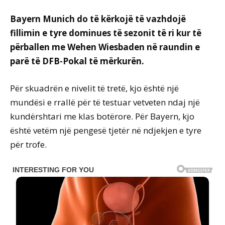
Bayern Munich do të kërkojë të vazhdojë
fillimin e tyre dominues të sezonit të ri kur të
përballen me Wehen Wiesbaden në raundin e
parë të DFB-Pokal të mërkurën.
Për skuadrën e nivelit të tretë, kjo është një
mundësi e rrallë për të testuar vetveten ndaj një
kundërshtari me klas botërore. Për Bayern, kjo
është vetëm një pengesë tjetër në ndjekjen e tyre
për trofe.