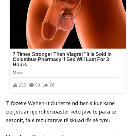
Tifozët e Wehen-it duhet të ndihen sikur kanë
përjetuar një rollercoaster këto javë të para të
sezonit, falë rezultateve të skuadrës së tyre.