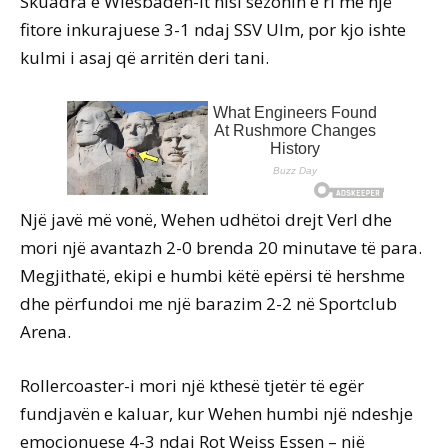
Skuadra e Wiesbaden-it nisi sezonin e ri me një
fitore inkurajuese 3-1 ndaj SSV Ulm, por kjo ishte
kulmi i asaj që arritën deri tani.
Një javë më vonë, Wehen udhëtoi drejt Verl dhe
mori një avantazh 2-0 brenda 20 minutave të para.
Megjithatë, ekipi e humbi këtë epërsi të hershme
dhe përfundoi me një barazim 2-2 në Sportclub
Arena.
Rollercoaster-i mori një kthesë tjetër të egër
fundjavën e kaluar, kur Wehen humbi një ndeshje
emocionuese 4-3 ndaj Rot Weiss Essen – një