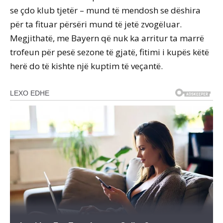
se çdo klub tjetër – mund të mendosh se dëshira
për ta fituar përsëri mund të jetë zvogëluar.
Megjithatë, me Bayern që nuk ka arritur ta marrë
trofeun për pesë sezone të gjatë, fitimi i kupës këtë
herë do të kishte një kuptim të veçantë.