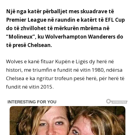
Një nga katër përballjet mes skuadrave të
Premier League në raundin e katërt të EFL Cup
do të zhvillohet të mërkurën mbrëma në
“Molineux”, ku Wolverhampton Wanderers do
të presë Chelsean.
Wolves e kanë fituar Kupën e Ligës dy herë në
histori, me triumfin e fundit në vitin 1980, ndërsa
Chelsea e ka ngritur trofeun pesë herë, për herë të
fundit në vitin 2015.