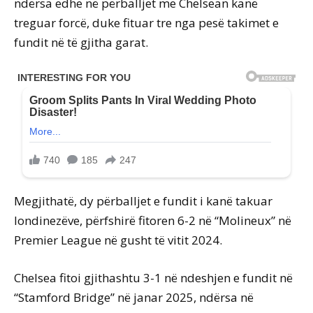
ndërsa edhe në përballjet me Chelsean kanë
treguar forcë, duke fituar tre nga pesë takimet e
fundit në të gjitha garat.
Megjithatë, dy përballjet e fundit i kanë takuar
londinezëve, përfshirë fitoren 6-2 në “Molineux” në
Premier League në gusht të vitit 2024.
Chelsea fitoi gjithashtu 3-1 në ndeshjen e fundit në
“Stamford Bridge” në janar 2025, ndërsa në