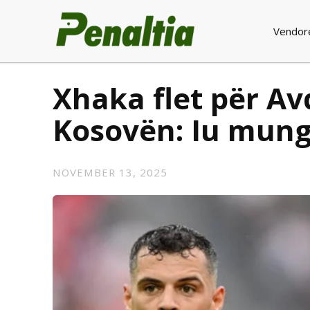
Vendor
Xhaka flet për A
Kosovën: Iu mun
NOVEMBER 13, 2025