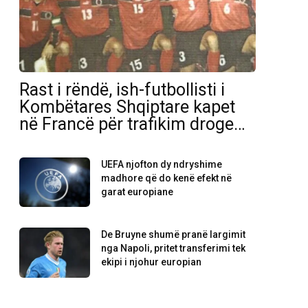
Rast i rëndë, ish-futbollisti i
Kombëtares Shqiptare kapet
në Francë për trafikim droge…
UEFA njofton dy ndryshime
madhore që do kenë efekt në
garat europiane
De Bruyne shumë pranë largimit
nga Napoli, pritet transferimi tek
ekipi i njohur europian