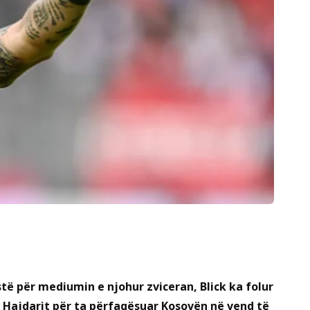
stë për mediumin e njohur zviceran, Blick ka folur
n Hajdarit për ta përfaqësuar Kosovën në vend të