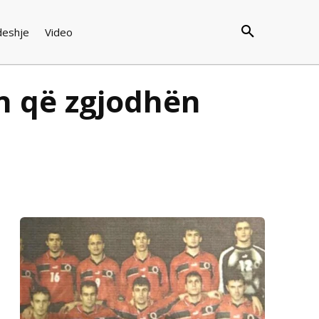
deshje
Video
n që zgjodhën