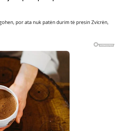
rgohen, por ata nuk patën durim të presin Zvicrën,