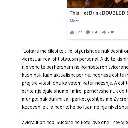
“Lojtarë me cilësi të tillë, sigurisht që nuk dëshiro
vlerësuar realisht statusin personal. A do të kishin
një vend të përhershëm në kombëtaren zvicerane? 
kush nuk luan aktualisht për ne, ndonëse është m
prej tre vitesh dhe ka vetëm katër ndeshje. A ësh
është një djalë shumë i mirë, përndryshe nuk do 
mungoi pak durimi sa i përket çështjes me Zvicrën.
Kosovën, e cila ndërkohë po luan në një nivel shum
Zvicra luan ndaj Suedisë në këtë javë dhe i nevoji