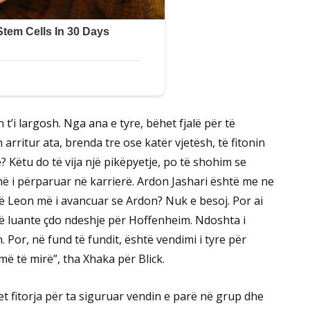
n t’i largosh. Nga ana e tyre, bëhet fjalë për të
 arritur ata, brenda tre ose katër vjetësh, të fitonin
Këtu do të vija një pikëpyetje, po të shohim se
ë i përparuar në karrierë. Ardon Jashari është me ne
të Leon më i avancuar se Ardon? Nuk e besoj. Por ai
të luante çdo ndeshje për Hoffenheim. Ndoshta i
 Por, në fund të fundit, është vendimi i tyre për
ë të mirë”, tha Xhaka për Blick.
tet fitorja për ta siguruar vendin e parë në grup dhe