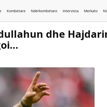
e
Kombëtare
Ndërkombëtare
Intervista
Merkato
N
vdullahun dhe Hajdari
goi…