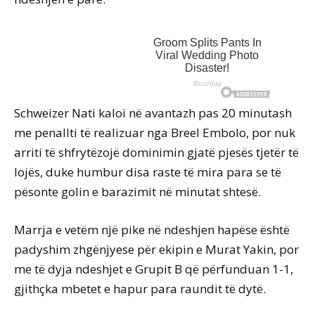
Schweizer Nati kaloi në avantazh pas 20 minutash
me penallti të realizuar nga Breel Embolo, por nuk
arriti të shfrytëzojë dominimin gjatë pjesës tjetër të
lojës, duke humbur disa raste të mira para se të
pësonte golin e barazimit në minutat shtesë.
Marrja e vetëm një pike në ndeshjen hapëse është
padyshim zhgënjyese për ekipin e Murat Yakin, por
me të dyja ndeshjet e Grupit B që përfunduan 1-1,
gjithçka mbetet e hapur para raundit të dytë.