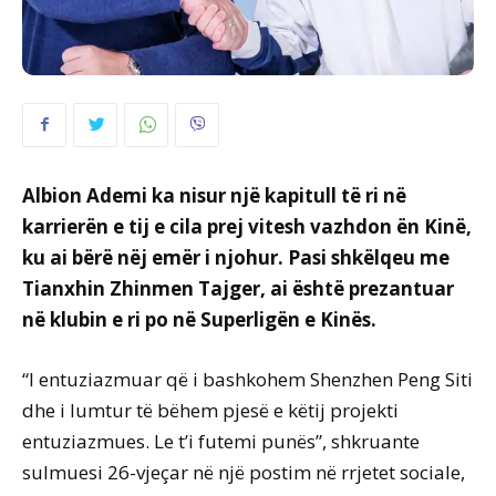
Albion Ademi ka nisur një kapitull të ri në
karrierën e tij e cila prej vitesh vazhdon ën Kinë,
ku ai bërë nëj emër i njohur. Pasi shkëlqeu me
Tianxhin Zhinmen Tajger, ai është prezantuar
në klubin e ri po në Superligën e Kinës.
“I entuziazmuar që i bashkohem Shenzhen Peng Siti
dhe i lumtur të bëhem pjesë e këtij projekti
entuziazmues. Le t’i futemi punës”, shkruante
sulmuesi 26-vjeçar në një postim në rrjetet sociale,