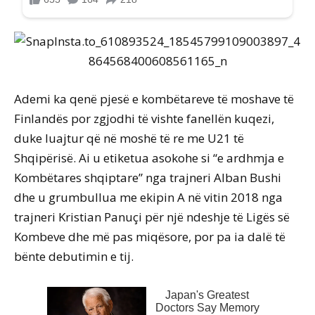
Ademi ka qenë pjesë e kombëtareve të moshave të
Finlandës por zgjodhi të vishte fanellën kuqezi,
duke luajtur që në moshë të re me U21 të
Shqipërisë. Ai u etiketua asokohe si “e ardhmja e
Kombëtares shqiptare” nga trajneri Alban Bushi
dhe u grumbullua me ekipin A në vitin 2018 nga
trajneri Kristian Panuçi për një ndeshje të Ligës së
Kombeve dhe më pas miqësore, por pa ia dalë të
bënte debutimin e tij.