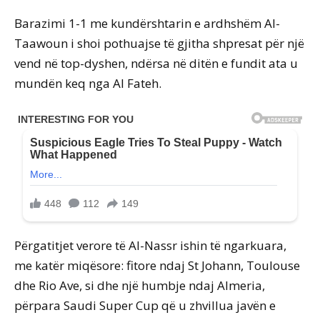
Barazimi 1-1 me kundërshtarin e ardhshëm Al-
Taawoun i shoi pothuajse të gjitha shpresat për një
vend në top-dyshen, ndërsa në ditën e fundit ata u
mundën keq nga Al Fateh.
Përgatitjet verore të Al-Nassr ishin të ngarkuara,
me katër miqësore: fitore ndaj St Johann, Toulouse
dhe Rio Ave, si dhe një humbje ndaj Almeria,
përpara Saudi Super Cup që u zhvillua javën e