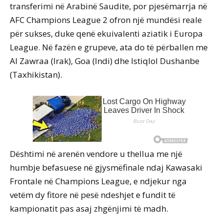
transferimi në Arabinë Saudite, por pjesëmarrja në
AFC Champions League 2 ofron një mundësi reale
për sukses, duke qenë ekuivalenti aziatik i Europa
League. Në fazën e grupeve, ata do të përballen me
Al Zawraa (Irak), Goa (Indi) dhe Istiqlol Dushanbe
(Taxhikistan).
Dështimi në arenën vendore u thellua me një
humbje befasuese në gjysmëfinale ndaj Kawasaki
Frontale në Champions League, e ndjekur nga
vetëm dy fitore në pesë ndeshjet e fundit të
kampionatit pas asaj zhgënjimi të madh.