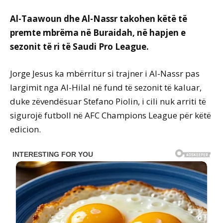
Al-Taawoun dhe Al-Nassr takohen këtë të
premte mbrëma në Buraidah, në hapjen e
sezonit të ri të Saudi Pro League.
Jorge Jesus ka mbërritur si trajner i Al-Nassr pas
largimit nga Al-Hilal në fund të sezonit të kaluar,
duke zëvendësuar Stefano Piolin, i cili nuk arriti të
sigurojë futboll në AFC Champions League për këtë
edicion.