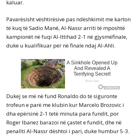
kaluar.
Pavarësisht vështirësive pas ndëshkimit me karton
të kuq të Sadio Mané, Al-Nassr arriti të mposhtë
kampionët në fuqi Al-Ittihad 2-1 në gjysmëfinale,
duke u kualifikuar për në finale ndaj Al-Ahli.
Dukej se më në fund Ronaldo do të siguronte
trofeun e parë me klubin kur Marcelo Brozovic i
dha epërsinë 2-1 tetë minuta para fundit, por
Roger Ibanez barazoi në çastet e fundit, dhe në
penallti Al-Nassr dështoi i pari, duke humbur 5-3.