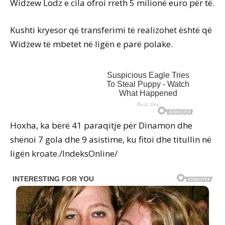
Widzew Lodz e cila ofroi rreth 5 milionë euro për të.
Kushti kryesor që transferimi të realizohet është që
Widzew të mbetet në ligën e parë polake.
Hoxha, ka bërë 41 paraqitje për Dinamon dhe
shënoi 7 gola dhe 9 asistime, ku fitoi dhe titullin në
ligën kroate./IndeksOnline/