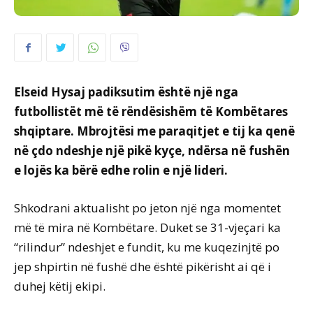
Elseid Hysaj padiksutim është një nga
futbollistët më të rëndësishëm të Kombëtares
shqiptare. Mbrojtësi me paraqitjet e tij ka qenë
në çdo ndeshje një pikë kyçe, ndërsa në fushën
e lojës ka bërë edhe rolin e një lideri.
Shkodrani aktualisht po jeton një nga momentet
më të mira në Kombëtare. Duket se 31-vjeçari ka
“rilindur” ndeshjet e fundit, ku me kuqezinjtë po
jep shpirtin në fushë dhe është pikërisht ai që i
duhej këtij ekipi.