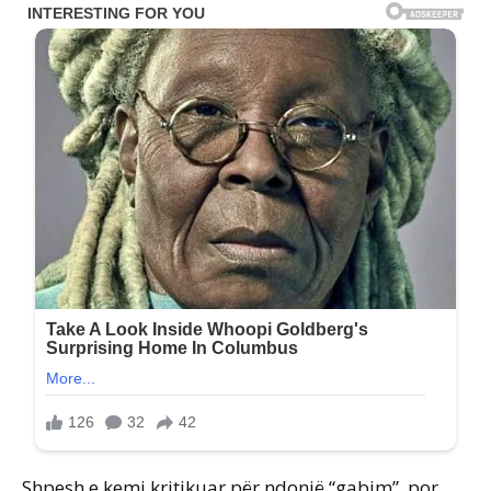
Shpesh e kemi kritikuar për ndonjë “gabim”, por