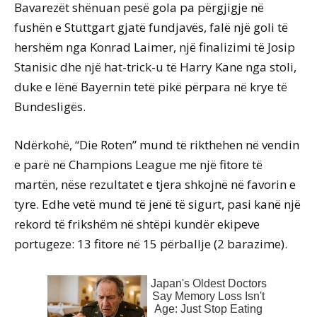
Bavarezët shënuan pesë gola pa përgjigje në
fushën e Stuttgart gjatë fundjavës, falë një goli të
hershëm nga Konrad Laimer, një finalizimi të Josip
Stanisic dhe një hat-trick-u të Harry Kane nga stoli,
duke e lënë Bayernin tetë pikë përpara në krye të
Bundesligës.
Ndërkohë, “Die Roten” mund të rikthehen në vendin
e parë në Champions League me një fitore të
martën, nëse rezultatet e tjera shkojnë në favorin e
tyre. Edhe vetë mund të jenë të sigurt, pasi kanë një
rekord të frikshëm në shtëpi kundër ekipeve
portugeze: 13 fitore në 15 përballje (2 barazime).