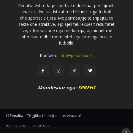
Penaltia është faqe sportive e dedikuar për lajmet,
analizat dhe statistikat më të fundit nga futbolli
dhe sportet e tjera. Me përmbajtje të shpejtë, të
saktë dhe atraktive, ajo sjell tek lexuesit rezultatet
live, informacione nga merkatoja, opinionet më
interesante dhe momentet kryesore nga bota e
futbollit.
Kontakto:
info@penaltia.net
Mundësuar nga:
SPREHT
© Penaltia | Të gjitha të drejtat e rezervuara!
Privacy Policy
Rreth Nesh