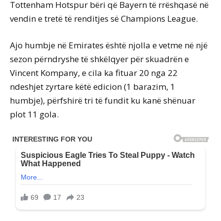
Tottenham Hotspur bëri që Bayern të rrëshqasë në
vendin e tretë të renditjes së Champions League.
Ajo humbje në Emirates është njolla e vetme në një
sezon përndryshe të shkëlqyer për skuadrën e
Vincent Kompany, e cila ka fituar 20 nga 22
ndeshjet zyrtare këtë edicion (1 barazim, 1
humbje), përfshirë tri të fundit ku kanë shënuar
plot 11 gola.