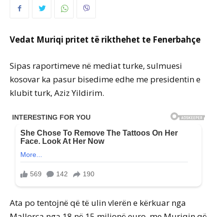
Vedat Muriqi pritet të rikthehet te Fenerbahçe
Sipas raportimeve në mediat turke, sulmuesi
kosovar ka pasur bisedime edhe me presidentin e
klubit turk, Aziz Yildirim.
Ata po tentojnë që të ulin vlerën e kërkuar nga
Mallorca nga 18 në 15 milionë euro, me Muriqin që