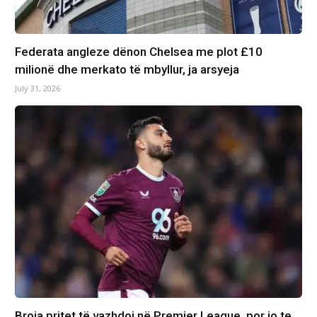
Federata angleze dënon Chelsea me plot £10
milionë dhe merkato të mbyllur, ja arsyeja
July 31, 2026
Broja pritet të vazhdoj në Premier League, por jo te