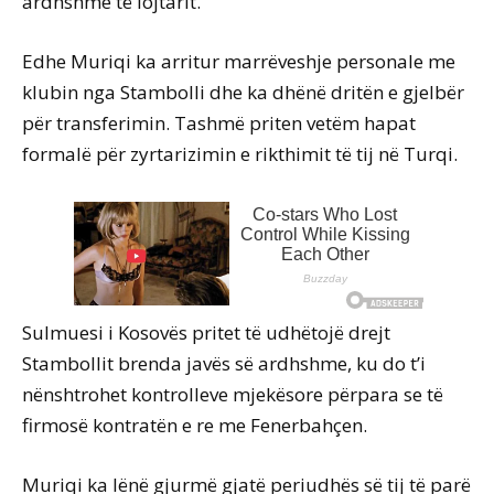
ardhshme të lojtarit.
Edhe Muriqi ka arritur marrëveshje personale me
klubin nga Stambolli dhe ka dhënë dritën e gjelbër
për transferimin. Tashmë priten vetëm hapat
formalë për zyrtarizimin e rikthimit të tij në Turqi.
Sulmuesi i Kosovës pritet të udhëtojë drejt
Stambollit brenda javës së ardhshme, ku do t’i
nënshtrohet kontrolleve mjekësore përpara se të
firmosë kontratën e re me Fenerbahçen.
Muriqi ka lënë gjurmë gjatë periudhës së tij të parë