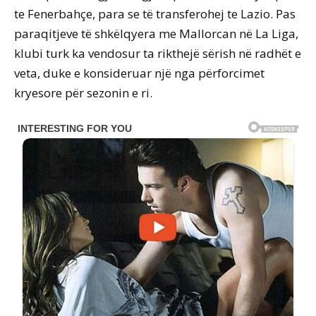
te Fenerbahçe, para se të transferohej te Lazio. Pas
paraqitjeve të shkëlqyera me Mallorcan në La Liga,
klubi turk ka vendosur ta rikthejë sërish në radhët e
veta, duke e konsideruar një nga përforcimet
kryesore për sezonin e ri.