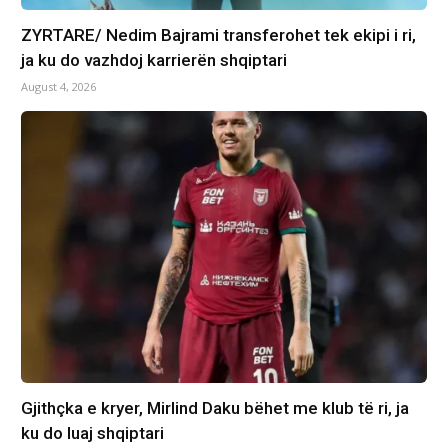
ZYRTARE/ Nedim Bajrami transferohet tek ekipi i ri,
ja ku do vazhdoj karrierën shqiptari
August 4, 2026
Gjithçka e kryer, Mirlind Daku bëhet me klub të ri, ja
ku do luaj shqiptari