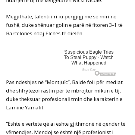
ndarjen e tij me këngëtaren Nicki Nicole.
Megjithatë, talenti i ri iu përgjigj më së miri në
fushë, duke shënuar golin e parë në fitoren 3-1 të
Barcelonës ndaj Elches të dielën.
Pas ndeshjes në “Montjuïc”, Balde foli për mediat
dhe shfrytëzoi rastin për të mbrojtur mikun e tij,
duke theksuar profesionalizmin dhe karakterin e
Lamine Yamalit:
“Është e vërtetë që ai është gjithmonë në qendër të
vëmendjes. Mendoj se është një profesionist i