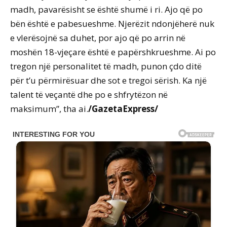
madh, pavarësisht se është shumë i ri. Ajo që po
bën është e pabesueshme. Njerëzit ndonjëherë nuk
e vlerësojnë sa duhet, por ajo që po arrin në
moshën 18-vjeçare është e papërshkrueshme. Ai po
tregon një personalitet të madh, punon çdo ditë
për t’u përmirësuar dhe sot e tregoi sërish. Ka një
talent të veçantë dhe po e shfrytëzon në
maksimum”, tha ai.
/GazetaExpress/