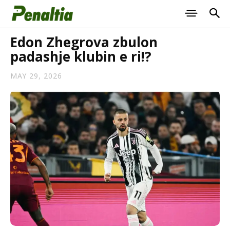
Edon Zhegrova zbulon
padashje klubin e ri!?
MAY 29, 2026