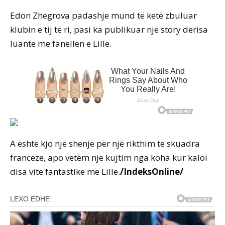
Edon Zhegrova padashje mund të ketë zbuluar
klubin e tij të ri, pasi ka publikuar një story derisa
luante me fanellën e Lille.
A është kjo një shenjë për një rikthim te skuadra
franceze, apo vetëm një kujtim nga koha kur kaloi
disa vite fantastike me Lille.
/IndeksOnline/