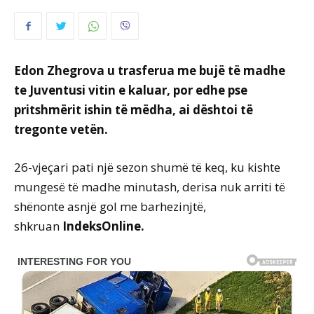
Edon Zhegrova u trasferua me bujë të madhe
te Juventusi vitin e kaluar, por edhe pse
pritshmërit ishin të mëdha, ai dështoi të
tregonte vetën.
26-vjeçari pati një sezon shumë të keq, ku kishte
mungesë të madhe minutash, derisa nuk arriti të
shënonte asnjë gol me barhezinjtë,
shkruan
IndeksOnline.