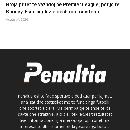
Broja pritet të vazhdoj në Premier League, por jo te
Burnley. Ekipi anglez e dëshiron transferin
August 4, 2026
Penaltia është faqe sportive e dedikuar për lajmet,
analizat dhe statistikat më të fundit nga futbolli
dhe sportet e tjera. Me përmbajtje të shpejtë, të
saktë dhe atraktive, ajo sjell tek lexuesit rezultatet
live, informacione nga merkatoja, opinionet më
interesante dhe momentet kryesore nga bota e